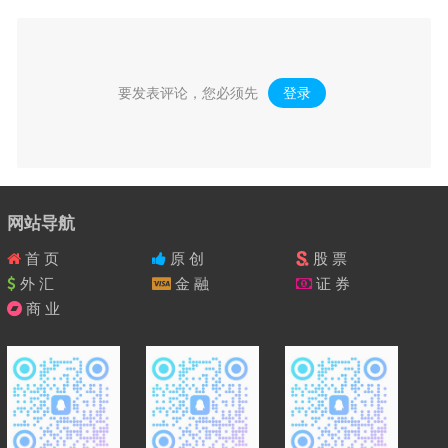
要发表评论，您必须先
登录
。
网站导航
首 页
原 创
股 票
外 汇
金 融
证 券
商 业