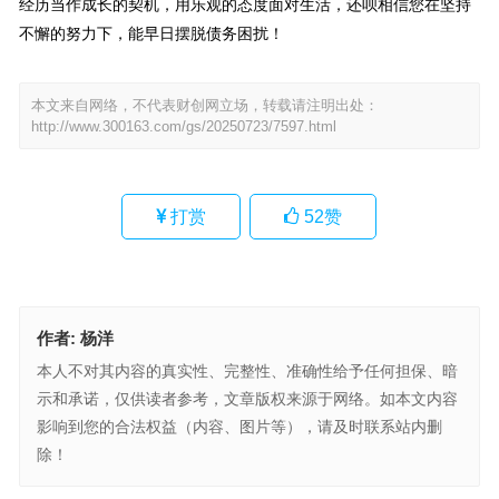
经历当作成长的契机，用乐观的态度面对生活，还呗相信您在坚持
不懈的努力下，能早日摆脱债务困扰！
本文来自网络，不代表财创网立场，转载请注明出处：
http://www.300163.com/gs/20250723/7597.html
打赏
52
赞
作者:
杨洋
本人不对其内容的真实性、完整性、准确性给予任何担保、暗
示和承诺，仅供读者参考，文章版权来源于网络。如本文内容
影响到您的合法权益（内容、图片等），请及时联系站内删
除！
达实智能2025半年报：短期承压长期蓄势 产品力与全球布局成潜力
增长点