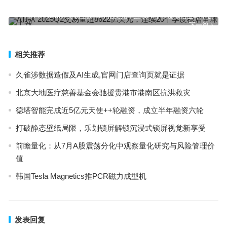
上一篇
ATFX 2025Q2交易量超8622亿美元，连续20个季度稳居全球十强
下一篇
相关推荐
久雀涉数据造假及AI生成,官网门店查询页就是证据
北京大地医疗慈善基金会驰援贵港市港南区抗洪救灾
德塔智能完成近5亿元天使++轮融资，成立半年融资六轮
打破静态壁纸局限，乐划锁屏解锁沉浸式锁屏视觉新享受
前瞻量化：从7月A股震荡分化中观察量化研究与风险管理价
值
韩国Tesla Magnetics推PCR磁力成型机
发表回复