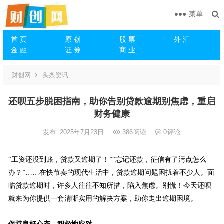
菜单
首 页
原 创
股 票
外 汇
金 融
证 券
商 业
财创网
头条资讯
还呗五步脱困指南，助你告别贷款逾期别焦虑，重启
财务健康
发布: 2025年7月23日
386
阅读
0
评论
“工资还没到账，贷款又逾期了！”“忘记还款，征信有了污点怎么
办？”……在快节奏的现代生活中，贷款逾期问题困扰着不少人。面
临贷款逾期时，许多人往往不知所措，陷入焦虑。别慌！今天还呗
就来为你提供一套清晰实用的解决方案，助你走出逾期困境。