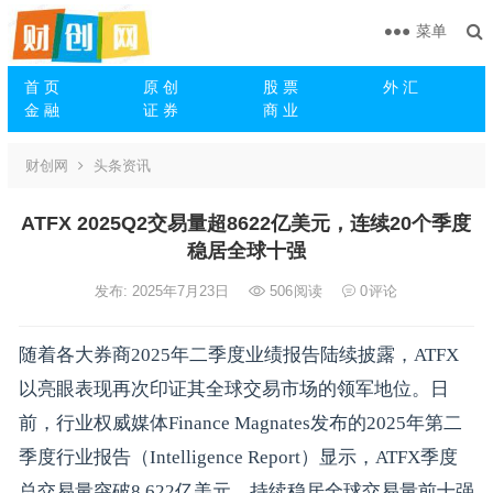
菜单
首 页
原 创
股 票
外 汇
金 融
证 券
商 业
财创网
头条资讯
ATFX 2025Q2交易量超8622亿美元，连续20个季度
稳居全球十强
发布: 2025年7月23日
506
阅读
0
评论
随着各大券商2025年二季度业绩报告陆续披露，ATFX
以亮眼表现再次印证其全球交易市场的领军地位。日
前，行业权威媒体Finance Magnates发布的2025年第二
季度行业报告（Intelligence Report）显示，ATFX季度
总交易量突破8,622亿美元，持续稳居全球交易量前十强