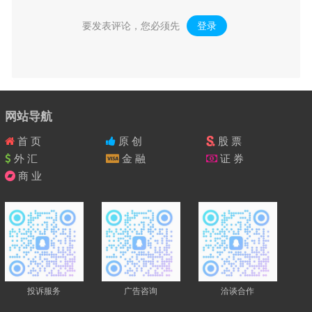
要发表评论，您必须先
登录
。
网站导航
首 页
原 创
股 票
外 汇
金 融
证 券
商 业
投诉服务
广告咨询
洽谈合作