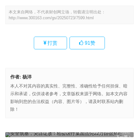
本文来自网络，不代表财创网立场，转载请注明出处：
http://www.300163.com/gs/20250723/7599.html
打赏
91
赞
作者:
杨洋
本人不对其内容的真实性、完整性、准确性给予任何担保、暗
示和承诺，仅供读者参考，文章版权来源于网络。如本文内容
影响到您的合法权益（内容、图片等），请及时联系站内删
除！
还呗五步脱困指南，助你告别贷款逾期别焦虑，重启财务健康
上一篇
安全筑基，美自绽放！柏荟医疗集团点亮22万自信光芒
下一篇