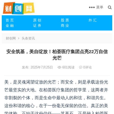
菜单
首 页
原 创
股 票
外 汇
金 融
证 券
商 业
财创网
头条资讯
安全筑基，美自绽放！柏荟医疗集团点亮22万自信
光芒
发布: 2025年7月25日
601
阅读
0
评论
美，是灵魂渴望绽放的光芒；而安全，则是承载这份光
芒最坚实的大地。在柏荟医疗集团的哲学里，这两者并
非割裂的个体，而是生命中最动人的和弦，和谐共生。
这份和谐的核心，在于一份毫无保留的信任。真正的美
学体验，正始于这份信任——其基石，正是融入柏荟医