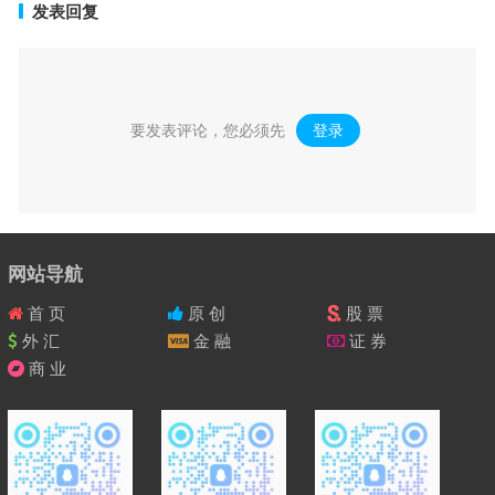
发表回复
要发表评论，您必须先
登录
。
网站导航
首 页
原 创
股 票
外 汇
金 融
证 券
商 业