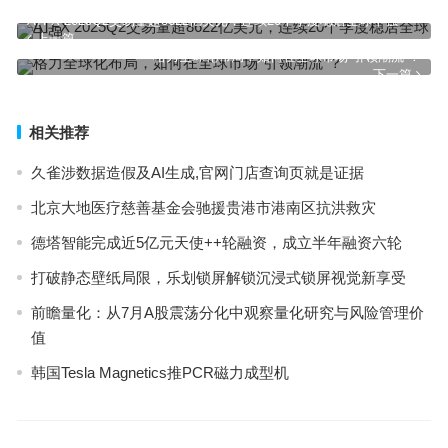
ATFX 2025Q2交易量超8622亿美元，连续20个季度稳居全球十强
上一篇
格力全球化布局，如何在全球市场“引领潮流”？
下一篇
相关推荐
久雀涉数据造假及AI生成,官网门店查询页就是证据
北京大地医疗慈善基金会驰援贵港市港南区抗洪救灾
德塔智能完成近5亿元天使++轮融资，成立半年融资六轮
打破静态壁纸局限，乐划锁屏解锁沉浸式锁屏视觉新享受
前瞻量化：从7月A股震荡分化中观察量化研究与风险管理价
值
韩国Tesla Magnetics推PCR磁力成型机