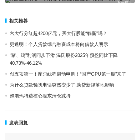
下一篇
相关推荐
六大行分红超4200亿元，买大行股能“躺赢”吗？
更透明！个人贷款综合融资成本将向借款人明示
“猪、鸡”利润同步下滑 温氏股份2025年预盈同比下降
40.73%-46.12%
创五项第一！摩尔线程启动申购！“国产GPU第一股”来了
为什么贷款骚扰电话突然变少了 助贷新规落地影响
泡泡玛特遭核心股东清仓减持
发表回复