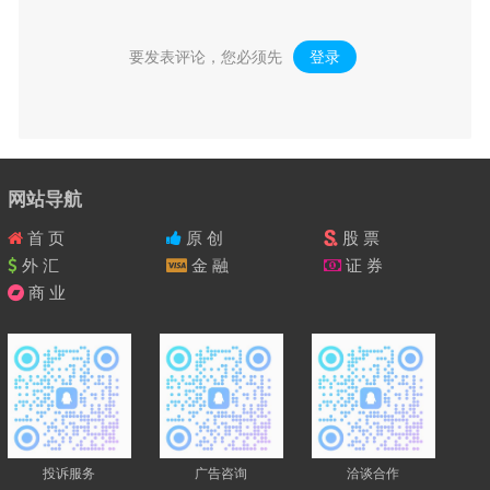
要发表评论，您必须先
登录
。
网站导航
首 页
原 创
股 票
外 汇
金 融
证 券
商 业
投诉服务
广告咨询
洽谈合作