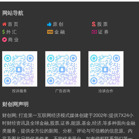
网站导航
首 页
原 创
股 票
外 汇
金 融
证 券
商 业
投诉服务
广告咨询
洽谈合作
财创网声明
财创网; 打造第一互联网经济模式媒体创建于2002年:提供7X24小
时财经资讯及全球金融,股票,证券,能源,基金,经济,等多种面向金融
类服务，提供全方位的新闻、分析、评论与可信赖的信息源。内
容及图片只能代表作者，不能代表平台、如有侵权联系我们第一