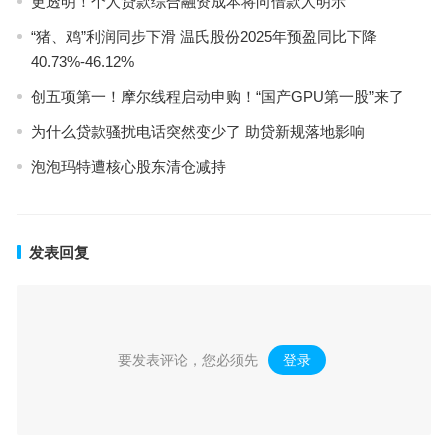
更透明！个人贷款综合融资成本将向借款人明示
“猪、鸡”利润同步下滑 温氏股份2025年预盈同比下降
40.73%-46.12%
创五项第一！摩尔线程启动申购！“国产GPU第一股”来了
为什么贷款骚扰电话突然变少了 助贷新规落地影响
泡泡玛特遭核心股东清仓减持
发表回复
要发表评论，您必须先
登录
。