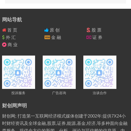
网站导航
首 页
原 创
股 票
外 汇
金 融
证 券
商 业
投诉服务
广告咨询
洽谈合作
财创网声明
财创网; 打造第一互联网经济模式媒体创建于2002年:提供7X24小
时财经资讯及全球金融,股票,证券,能源,基金,经济,等多种面向金融
类服务，提供全方位的新闻、分析、评论与可信赖的信息源。内