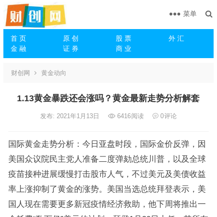
菜单
首 页
原 创
股 票
外 汇
金 融
证 券
商 业
财创网
黄金动向
1.13黄金暴跌还会涨吗？黄金最新走势分析解套
发布: 2021年1月13日
6416
阅读
0
评论
国际黄金走势分析：今日亚盘时段，国际金价反弹，因
美国众议院民主党人准备二度弹劾总统川普，以及全球
疫苗接种进展缓慢打击股市人气，不过美元及美债收益
率上涨抑制了黄金的涨势。美国当选总统拜登表示，美
国人现在需要更多新冠疫情经济救助，他下周将推出一