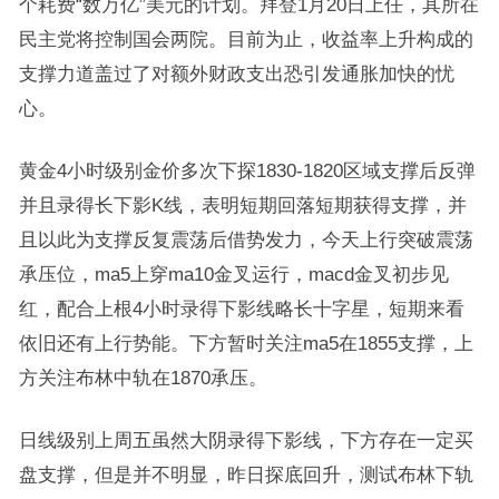
个耗费“数万亿”美元的计划。拜登1月20日上任，其所在
民主党将控制国会两院。目前为止，收益率上升构成的
支撑力道盖过了对额外财政支出恐引发通胀加快的忧
心。
黄金4小时级别金价多次下探1830-1820区域支撑后反弹
并且录得长下影K线，表明短期回落短期获得支撑，并
且以此为支撑反复震荡后借势发力，今天上行突破震荡
承压位，ma5上穿ma10金叉运行，macd金叉初步见
红，配合上根4小时录得下影线略长十字星，短期来看
依旧还有上行势能。下方暂时关注ma5在1855支撑，上
方关注布林中轨在1870承压。
日线级别上周五虽然大阴录得下影线，下方存在一定买
盘支撑，但是并不明显，昨日探底回升，测试布林下轨