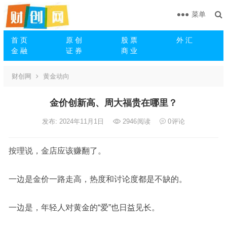
菜单
首 页
原 创
股 票
外 汇
金 融
证 券
商 业
财创网
黄金动向
金价创新高、周大福贵在哪里？
发布: 2024年11月1日
2946
阅读
0
评论
按理说，金店应该赚翻了。
一边是金价一路走高，热度和讨论度都是不缺的。
一边是，年轻人对黄金的“爱”也日益见长。