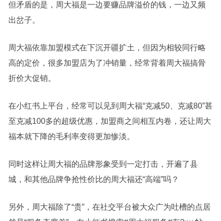
但矛盾的是，周大福是一边要赚品牌溢价的钱，一边又频
出岔子。
周大福依靠加盟模式在下沉开疆扩土，但因为相较同行略
高的定价，很多加盟店为了冲销量，经常背着周大福搞骨
折价大促销。
在小红书上平台，经常可以见到周大福“克减50、克减80”甚
至克减100多的超级优惠，加盟商之间相互内卷，还让周大
福本就下降的毛利率变得更加惨淡。
同时这样让周大福的品牌形象受到一定打击，开遍了县
城，和其他品牌争抢性价比的周大福还“高端”吗？
另外，周大福除了“贵”，在社交平台被大众广为吐槽的点居