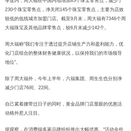
季度内，周大福在中国内地增加85个珠宝零售点，减少了
230个珠宝零售点，净关闭145个珠宝零售点，主要为店效
较低的低线城市加盟门店。截至9月末，周大福有7346个周
大福珠宝及其他品牌零售点，较6月末减少142个。
周大福称“我们专注于透过提升店铺生产力和盈利能力，优
化门店组合的整体财务健康状况，以保持我们的市场领导
地位”。
除了周大福外，今年上半年，六福集团、周生生也分别净
减少门店76间、22间。
自己紧着腰带过日子的同时，黄金品牌门店显眼的优惠活
动格外惹人注目。
据观察，在消费端多家品牌纷纷推出大幅优惠。“活动金价