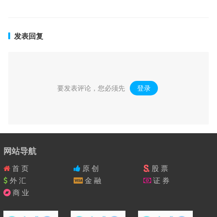
发表回复
要发表评论，您必须先
登录
。
网站导航
首 页
原 创
股 票
外 汇
金 融
证 券
商 业