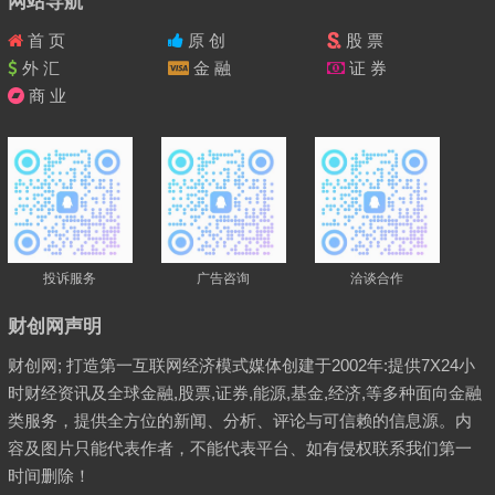
网站导航
首 页
原 创
股 票
外 汇
金 融
证 券
商 业
投诉服务
广告咨询
洽谈合作
财创网声明
财创网; 打造第一互联网经济模式媒体创建于2002年:提供7X24小
时财经资讯及全球金融,股票,证券,能源,基金,经济,等多种面向金融
类服务，提供全方位的新闻、分析、评论与可信赖的信息源。内
容及图片只能代表作者，不能代表平台、如有侵权联系我们第一
时间删除！