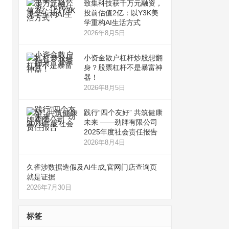
致集科技获千万元融资，
投前估值2亿：以Y3K美
学重构AI生活方式
2026年8月5日
小资金散户杠杆炒股想翻
身？股票杠杆不是暴富神
器！
2026年8月5日
践行“四个友好” 共筑健康
未来 ——劲牌有限公司
2025年度社会责任报告
2026年8月4日
久雀涉数据造假及AI生成,官网门店查询页
就是证据
2026年7月30日
标签