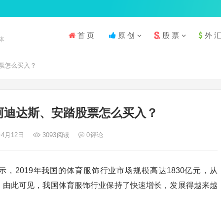
首 页
原 创
股 票
外 
体
票怎么买入？
阿迪达斯、安踏股票怎么买入？
年4月12日
3093
阅读
0
评论
，2019年我国的体育服饰行业市场规模高达1830亿元，从
.6%。由此可见，我国体育服饰行业保持了快速增长，发展得越来越