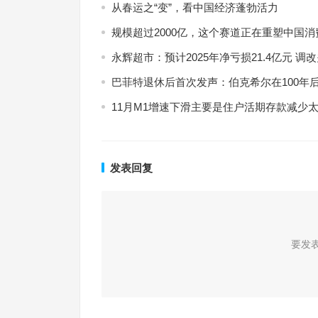
从春运之“变”，看中国经济蓬勃活力
规模超过2000亿，这个赛道正在重塑中国消
永辉超市：预计2025年净亏损21.4亿元 调
巴菲特退休后首次发声：伯克希尔在100年
11月M1增速下滑主要是住户活期存款减少
发表回复
要发