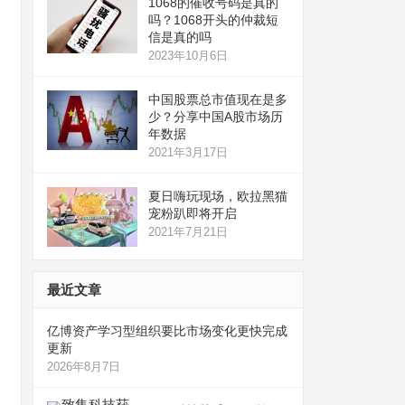
1068的催收号码是真的
吗？1068开头的仲裁短
信是真的吗
2023年10月6日
中国股票总市值现在是多
少？分享中国A股市场历
年数据
2021年3月17日
夏日嗨玩现场，欧拉黑猫
宠粉趴即将开启
2021年7月21日
最近文章
亿博资产学习型组织要比市场变化更快完成
更新
2026年8月7日