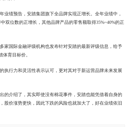
年业绩预告，安踏集团旗下全品牌实现正增长。全年业绩中，
得中双位数的正增长，其他品牌产品的零售额取得35%~40%的正
多家国际金融评级机构也发布针对安踏的最新评级信息，给予
安踏体育目标价。
的执行力和灵活性表示认可，更对其对于新运营品牌未来发展
出的介绍了，其实即使没有棉花事件，安踏也能凭借着自身的
，股价涨势更快，因此下跌的风险也就加大了，好在业绩依旧