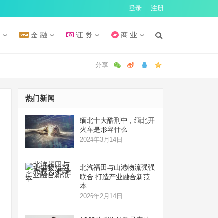
登录
注册
汇
金 融
证 券
商 业
热门新闻
缅北十大酷刑中，缅北开
火车是形容什么
2024年3月14日
北汽福田与山港物流强强
联合 打造产业融合新范
本
2026年2月14日