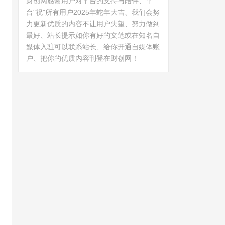
财创网感谢用户对平台的支持与陪伴、平
台"祝"所有用户2025年蛇年大吉、我们会努
力更新优质的内容不让用户失望、努力做到
最好、站长提示如你有好的文笔或在知名自
媒体入驻可以联系站长、给你开通自媒体账
户、把你的优质内容刊登在财创网！