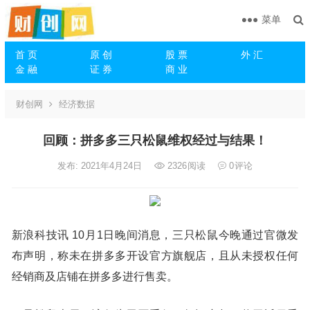
菜单
首 页
原 创
股 票
外 汇
金 融
证 券
商 业
财创网
经济数据
回顾：拼多多三只松鼠维权经过与结果！
发布: 2021年4月24日
2326
阅读
0
评论
新浪科技讯 10月1日晚间消息，三只松鼠今晚通过官微发
布声明，称未在拼多多开设官方旗舰店，且从未授权任何
经销商及店铺在拼多多进行售卖。