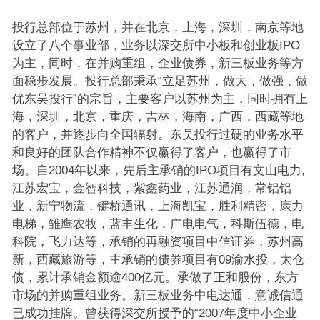
投行总部位于苏州，并在北京，上海，深圳，南京等地
设立了八个事业部，业务以深交所中小板和创业板IPO
为主，同时，在并购重组，企业债券，新三板业务等方
面稳步发展。投行总部秉承“立足苏州，做大，做强，做
优东吴投行”的宗旨，主要客户以苏州为主，同时拥有上
海，深圳，北京，重庆，吉林，海南，广西，西藏等地
的客户，并逐步向全国辐射。东吴投行过硬的业务水平
和良好的团队合作精神不仅赢得了客户，也赢得了市
场。自2004年以来，先后主承销的IPO项目有文山电力,
江苏宏宝，金智科技，紫鑫药业，江苏通润，常铝铝
业，新宁物流，键桥通讯，上海凯宝，胜利精密，康力
电梯，雏鹰农牧，蓝丰生化，广电电气，科斯伍德，电
科院，飞力达等，承销的再融资项目中信证券，苏州高
新，西藏旅游等，主承销的债券项目有09渝水投，太仓
债，累计承销金额逾400亿元。承做了正和股份，东方
市场的并购重组业务。新三板业务中电达通，意诚信通
已成功挂牌。曾获得深交所授予的“2007年度中小企业