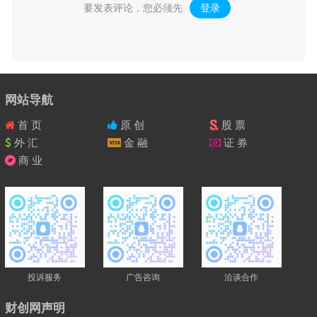
要发表评论，您必须先
登录
。
网站导航
首 页
原 创
股 票
外 汇
金 融
证 券
商 业
投诉服务
广告咨询
洽谈合作
财创网声明