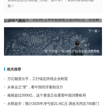
影响到您的合法权益（内容、图片等），请及时联系站内删
除！
华润万象生活：2023年上半年租金收入达105亿元，在营购物中心88
座
上一篇
下一篇
“墙”力示爱，“告白经济”拉动金街消费指数
相关推荐
万亿额度出手，工行锚定跨境企业刚需
从春运之“变”，看中国经济蓬勃活力
规模超过2000亿，这个赛道正在重塑中国消费格局
永辉超市：预计2025年净亏损21.4亿元 调改关闭近700家门