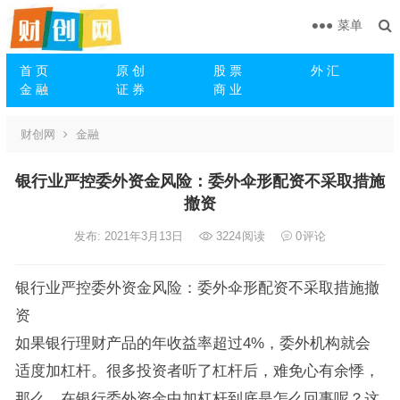
菜单
首 页
原 创
股 票
外 汇
金 融
证 券
商 业
财创网
金融
银行业严控委外资金风险：委外伞形配资不采取措施
撤资
发布: 2021年3月13日
3224
阅读
0
评论
银行业严控委外资金风险：委外伞形配资不采取措施撤
资
如果银行理财产品的年收益率超过4%，委外机构就会
适度加杠杆。很多投资者听了杠杆后，难免心有余悸，
那么，在银行委外资金中加杠杆到底是怎么回事呢？这