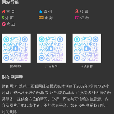
网站导航
首 页
原 创
股 票
外 汇
金 融
证 券
商 业
投诉服务
广告咨询
洽谈合作
财创网声明
财创网; 打造第一互联网经济模式媒体创建于2002年:提供7X24小
时财经资讯及全球金融,股票,证券,能源,基金,经济,等多种面向金融
类服务，提供全方位的新闻、分析、评论与可信赖的信息源。内
容及图片只能代表作者，不能代表平台、如有侵权联系我们第一
时间删除！