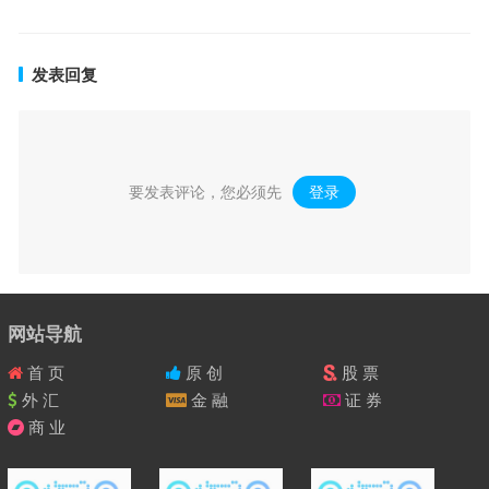
发表回复
要发表评论，您必须先
登录
。
网站导航
首 页
原 创
股 票
外 汇
金 融
证 券
商 业