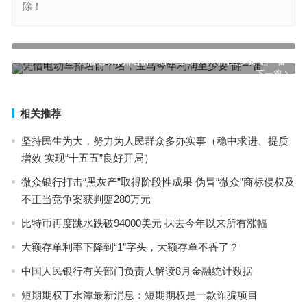
除！
什么是 wr指标与此指标一起使用的技巧？
上一篇
凭借电动车排名前十名，宝马今年利润至少要“翻一番”
下一篇
相关推荐
坚持民生为大，努力为人民群众多办实事（稳中求进、提质
增效 实现“十五五”良好开局）
微众银行打击“黑灰产”取得阶段性成果 伪冒“微众”商标侵权及
不正当竞争案获判赔280万元
比特币再度跳水跌破94000美元 抹去今年以来所有涨幅
大额存单利率下降到“1”字头，大额存单不香了？
中国人民银行有关部门负责人解读8月金融统计数据
短期期权丁永潭最新消息：短期期权是一款诈骗项目