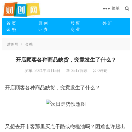
菜单
首 页
原 创
股 票
外 汇
金 融
证 券
商 业
财创网
金融
开店顾客各种商品缺货，究竟发生了什么？
发布: 2021年3月15日
2517
阅读
0
评论
开店顾客各种商品缺货，究竟发生了什么？
又想去开市客那里买点干酪或橄榄油吗？困难也许超出