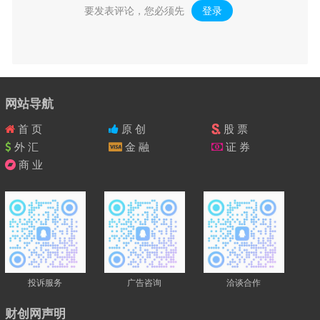
要发表评论，您必须先
登录
。
网站导航
首 页
原 创
股 票
外 汇
金 融
证 券
商 业
投诉服务
广告咨询
洽谈合作
财创网声明