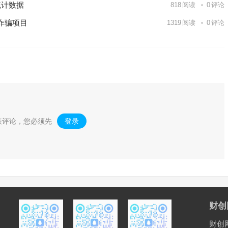
统计数据
818
阅读
0
评论
诈骗项目
1319
阅读
0
评论
表评论，您必须先
登录
。
财创
财创