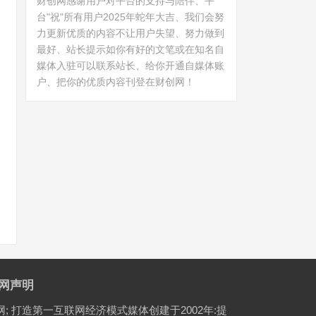
财创网感谢用户对平台的支持与陪伴、平
台"祝"所有用户2025年蛇年大吉、我们会努
力更新优质的内容不让用户失望、努力做到
最好、站长提示如你有好的文笔或在知名自
媒体入驻可以联系站长、给你开通自媒体账
户、把你的优质内容刊登在财创网！
网声明
网; 打造第一互联网经济模式媒体创建于2002年:提