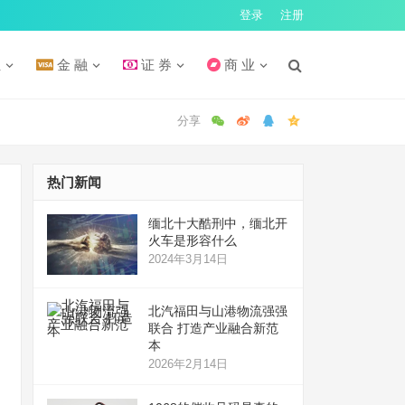
登录
注册
汇
金 融
证 券
商 业
热门新闻
缅北十大酷刑中，缅北开
火车是形容什么
2024年3月14日
北汽福田与山港物流强强
联合 打造产业融合新范
本
2026年2月14日