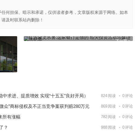
予任何担保、暗示和承诺，仅供读者参考，文章版权来源于网络。如本
，请及时联系站内删除！
官方发文示警:这家银行是假的 相关投资活动涉嫌违法犯罪
下一篇
中求进、提质增效 实现“十五五”良好开局）
824
阅读
0
评论
“微众”商标侵权及不正当竞争案获判赔280万元
869
阅读
0
评论
以来所有涨幅
782
阅读
0
评论
了？
988
阅读
0
评论