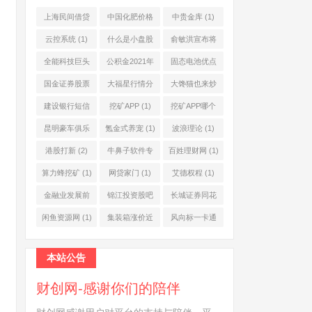
上海民间借贷
中国化肥价格
中贵金库
(1)
公司
(1)
网
(1)
云控系统
(1)
什么是小盘股
俞敏洪宣布将
(2)
退休
(1)
全能科技巨头
公积金2021年
固态电池优点
(1)
起不允许提取
(1)
国金证券股票
大福星行情分
大馋猫也来炒
(1)
(2)
析系统
(1)
股票
(1)
建设银行短信
挖矿APP
(1)
挖矿APP哪个
服务费
(1)
靠谱
(1)
昆明豪车俱乐
氪金式养宠
(1)
波浪理论
(1)
部
(1)
港股打新
(2)
牛鼻子软件专
百姓理财网
(1)
业版
(1)
算力蜂挖矿
(1)
网贷家门
(1)
艾德权程
(1)
金融业发展前
锦江投资股吧
长城证券同花
景
(1)
(1)
顺
(1)
闲鱼资源网
(1)
集装箱涨价近
风向标一卡通
10倍
(1)
(1)
本站公告
财创网-感谢你们的陪伴