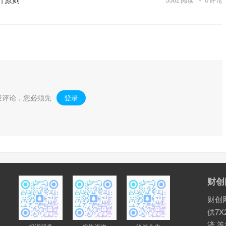
计原则
5562
阅读
0
评论
表评论，您必须先
登录
。
财创
财创
供7X
济,