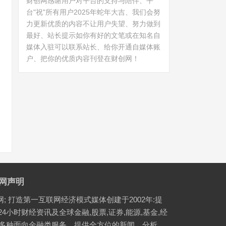
财创网感谢用户对平台的支持与陪伴、平
台"祝"所有用户2025年蛇年大吉、我们会努
力更新优质的内容不让用户失望、努力做到
最好、站长提示如你有好的文笔或在知名自
媒体入驻可以联系站长、给你开通自媒体账
户、把你的优质内容刊登在财创网！
网声明
网; 打造第一互联网经济模式媒体创建于2002年:提
24小时财经资讯及全球金融,股票,证券,能源,基金,经
等多种面向金融类服务，提供全方位的新闻、分析、