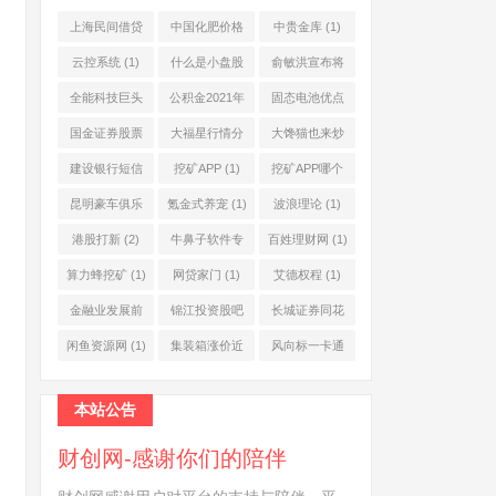
上海民间借贷
中国化肥价格
中贵金库
(1)
公司
(1)
网
(1)
云控系统
(1)
什么是小盘股
俞敏洪宣布将
(2)
退休
(1)
全能科技巨头
公积金2021年
固态电池优点
(1)
起不允许提取
(1)
国金证券股票
大福星行情分
大馋猫也来炒
(1)
(2)
析系统
(1)
股票
(1)
建设银行短信
挖矿APP
(1)
挖矿APP哪个
服务费
(1)
靠谱
(1)
昆明豪车俱乐
氪金式养宠
(1)
波浪理论
(1)
部
(1)
港股打新
(2)
牛鼻子软件专
百姓理财网
(1)
业版
(1)
算力蜂挖矿
(1)
网贷家门
(1)
艾德权程
(1)
金融业发展前
锦江投资股吧
长城证券同花
景
(1)
(1)
顺
(1)
闲鱼资源网
(1)
集装箱涨价近
风向标一卡通
10倍
(1)
(1)
本站公告
财创网-感谢你们的陪伴