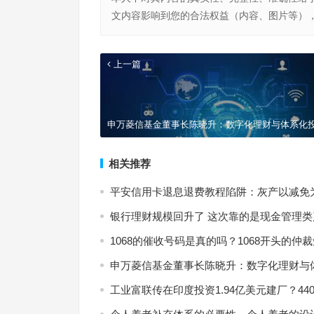
文内容影响到您的合法权益（内容、图片等）
上一篇
申万菱信基金董事长陈晓升：数字化理财与体系化
相关推荐
平安信用卡退息退费教程陷阱：灰产以减免
银行理财规模回升了 这次靠的是现金管理类
1068的催收号码是真的吗？1068开头的仲
申万菱信基金董事长陈晓升：数字化理财与
工业富联传在印度投资1.94亿美元建厂？44