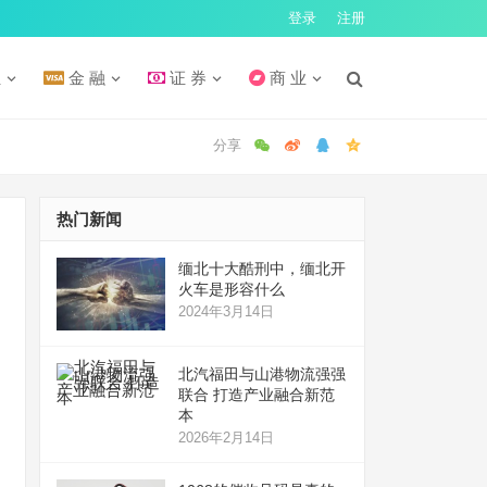
登录
注册
汇
金 融
证 券
商 业
热门新闻
缅北十大酷刑中，缅北开
火车是形容什么
2024年3月14日
北汽福田与山港物流强强
联合 打造产业融合新范
本
2026年2月14日