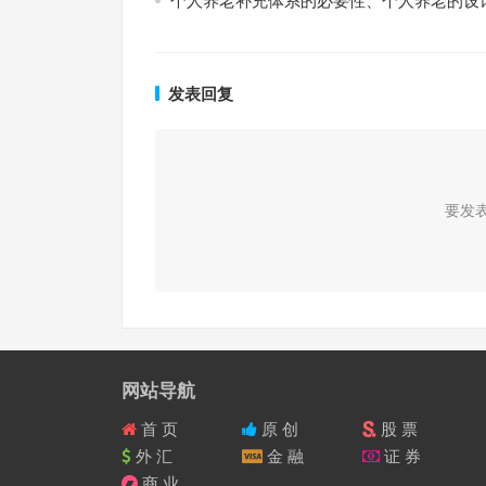
个人养老补充体系的必要性、个人养老的设
发表回复
要发
网站导航
首 页
原 创
股 票
外 汇
金 融
证 券
商 业