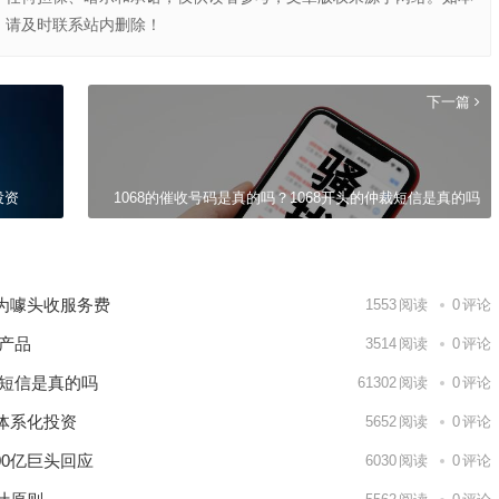
，请及时联系站内删除！
下一篇
投资
1068的催收号码是真的吗？1068开头的仲裁短信是真的吗
为噱头收服务费
1553
阅读
0
评论
产品
3514
阅读
0
评论
裁短信是真的吗
61302
阅读
0
评论
体系化投资
5652
阅读
0
评论
00亿巨头回应
6030
阅读
0
评论