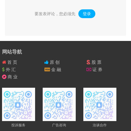
要发表评论，您必须先
登录
。
网站导航
首 页
原 创
股 票
外 汇
金 融
证 券
商 业
投诉服务
广告咨询
洽谈合作