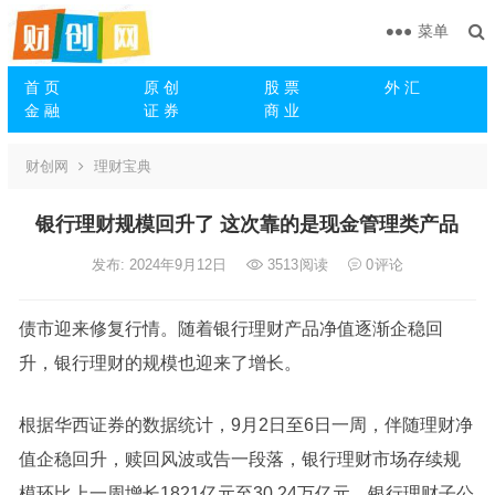
菜单
首 页
原 创
股 票
外 汇
金 融
证 券
商 业
财创网
理财宝典
银行理财规模回升了 这次靠的是现金管理类产品
发布: 2024年9月12日
3513
阅读
0
评论
债市迎来修复行情。随着银行理财产品净值逐渐企稳回
升，银行理财的规模也迎来了增长。
根据华西证券的数据统计，9月2日至6日一周，伴随理财净
值企稳回升，赎回风波或告一段落，银行理财市场存续规
模环比上一周增长1821亿元至30.24万亿元。银行理财子公