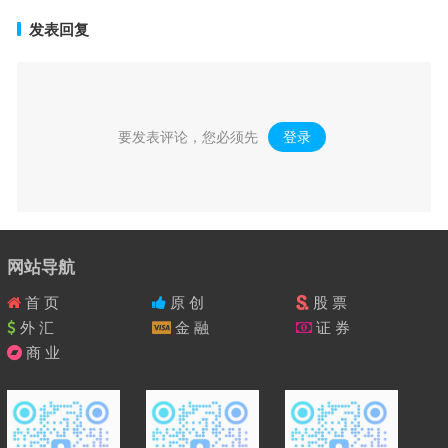
发表回复
要发表评论，您必须先
登录
。
网站导航
首 页
原 创
股 票
外 汇
金 融
证 券
商 业