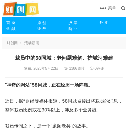
菜单
首 页
原 创
股 票
外 汇
金 融
证 券
商 业
财创网
滚动新闻
裁员中的58同城：老问题难解、护城河难建
发布: 2023年5月22日
1386
阅读
0
评论
“神奇的网站”58同城，正在经历一场阵痛。
近日，据*财经等媒体报道，58同城被传出将裁员的消息，
整体裁员比例或在30%以上，涉及多个业务线。
裁员传闻之下，是一个“廉颇老矣”的故事。