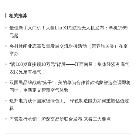
相关推荐
最佳新手入门机！大疆Lito X1/1航拍无人机发布：单机1999
元起
乡村休闲业态高质量发展交流对接活动（康养旅居类）在京
举办
“满100岁直接领10万元”背后——江西南昌：集体经济有底气
农民兄弟有福气
双国民品牌战略“落子”：美的华为合作首款鸿蒙智选空调即将
问世，重新定义智慧空气体验
煜邦电力获评国家级绿色工厂 绿色制造能力如何重塑估值逻
辑
严管发行承销！沪深交易所联合发布 来看三大要点