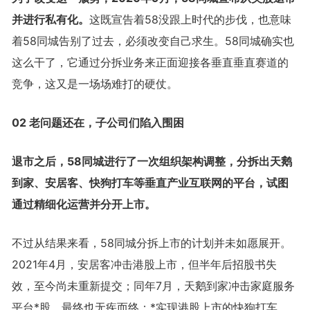
并进行私有化。
这既宣告着58没跟上时代的步伐，也意味
着58同城告别了过去，必须改变自己求生。58同城确实也
这么干了，它通过分拆业务来正面迎接各垂直垂直赛道的
竞争，这又是一场场难打的硬仗。
02 老问题还在，子公司们陷入围困
退市之后，58同城进行了一次组织架构调整，分拆出天鹅
到家、安居客、快狗打车等垂直产业互联网的平台，试图
通过精细化运营并分开上市。
不过从结果来看，58同城分拆上市的计划并未如愿展开。
2021年4月，安居客冲击港股上市，但半年后招股书失
效，至今尚未重新提交；同年7月，天鹅到家冲击家庭服务
平台*股，最终也无疾而终；*实现港股上市的快狗打车，