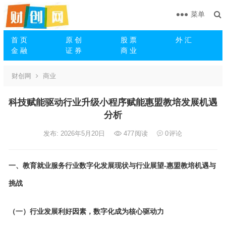
菜单
首 页
原 创
股 票
外 汇
金 融
证 券
商 业
财创网
商业
科技赋能驱动行业升级小程序赋能惠盟教培发展机遇
分析
发布: 2026年5月20日
477
阅读
0
评论
一、教育就业服务行业数字化发展现状与行业展望-惠盟教培机遇与
挑战
（一）行业发展利好因素，数字化成为核心驱动力