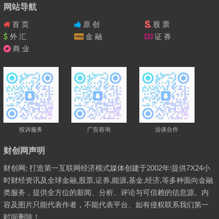
网站导航
首 页
原 创
股 票
外 汇
金 融
证 券
商 业
投诉服务
广告咨询
洽谈合作
财创网声明
财创网; 打造第一互联网经济模式媒体创建于2002年:提供7X24小
时财经资讯及全球金融,股票,证券,能源,基金,经济,等多种面向金融
类服务，提供全方位的新闻、分析、评论与可信赖的信息源。内
容及图片只能代表作者，不能代表平台、如有侵权联系我们第一
时间删除！