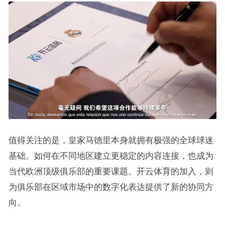
值得关注的是，皇家马德里本身就拥有极强的全球球迷
基础。如何在不同地区建立更稳定的内容连接，也成为
当代欧洲顶级俱乐部的重要课题。开云体育的加入，则
为俱乐部在区域市场中的数字化表达提供了新的协同方
向。