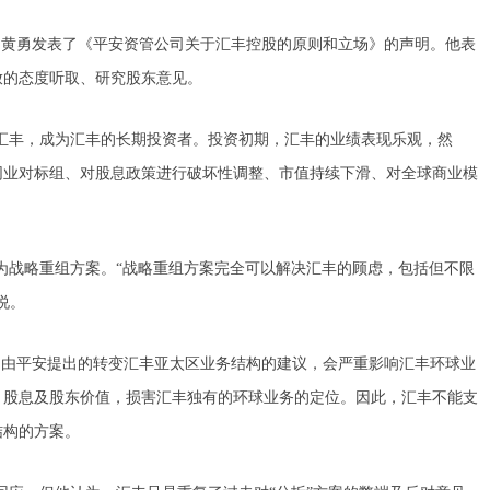
官黄勇发表了《平安资管公司关于汇丰控股的原则和立场》的声明。他表
放的态度听取、研究股东意见。
持汇丰，成为汇丰的长期投资者。投资初期，汇丰的业绩表现乐观，然
同业对标组、对股息政策进行破坏性调整、市值持续下滑、对全球商业模
为战略重组方案。“战略重组方案完全可以解决汇丰的顾虑，包括但不限
说。
，由平安提出的转变汇丰亚太区业务结构的建议，会严重影响汇丰环球业
、股息及股东价值，损害汇丰独有的环球业务的定位。因此，汇丰不能支
结构的方案。