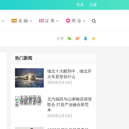
登录
注册
汇
金 融
证 券
商 业
热门新闻
缅北十大酷刑中，缅北开
火车是形容什么
2024年3月14日
北汽福田与山港物流强强
联合 打造产业融合新范
本
2026年2月14日