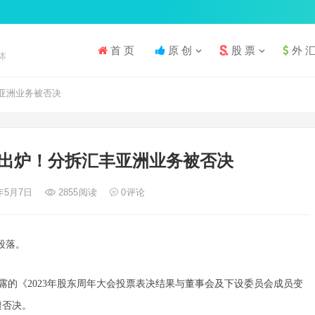
首 页
原 创
股 票
外 
体
亚洲业务被否决
出炉！分拆汇丰亚洲业务被否决
3年5月7日
2855
阅读
0
评论
段落。
间披露的《2023年股东周年大会投票表决结果与董事会及下设委员会成员变
遭否决。