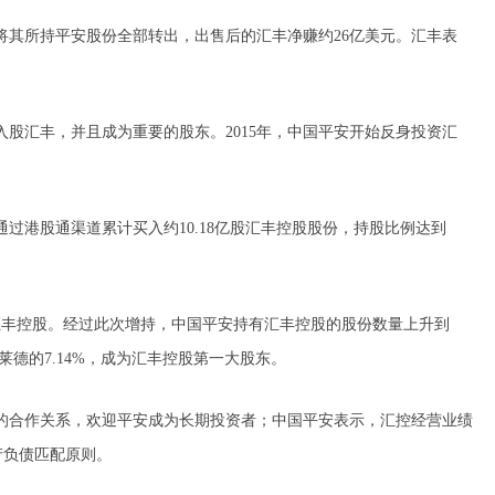
将其所持平安股份全部转出，出售后的汇丰净赚约26亿美元。汇丰表
股汇丰，并且成为重要的股东。2015年，中国平安开始反身投资汇
过港股通渠道累计买入约10.18亿股汇丰控股股份，持股比例达到
持汇丰控股。经过此次增持，中国平安持有汇丰控股的股份数量上升到
超贝莱德的7.14%，成为汇丰控股第一大股东。
的合作关系，欢迎平安成为长期投资者；中国平安表示，汇控经营业绩
产负债匹配原则。