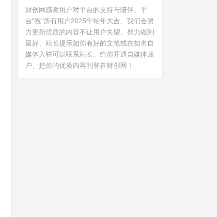
财创网感谢用户对平台的支持与陪伴、平
台"祝"所有用户2025年蛇年大吉、我们会努
力更新优质的内容不让用户失望、努力做到
最好、站长提示如你有好的文笔或在知名自
媒体入驻可以联系站长、给你开通自媒体账
户、把你的优质内容刊登在财创网！