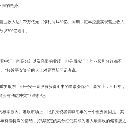
不同的走势。
营业收入达1.72万亿元，净利润1430亿。同期，汇丰控股实现营业收入
降到8300亿港币。
安看中汇丰的高分红以及亮眼的业绩，但是后来汇丰的业绩和分红都不
。“接近平安资管的人士对界面新闻记者说。
的重要股东，但平安一直没有获得汇丰的董事会席位。事实上，2017年，
能会有利益冲突”为由拒绝。
的根本原因。港股市场上，很多投资者青睐汇丰的一个重要原因是，其
汇丰有着特殊的情结，持续稳定的高分红使其成为港人最喜欢的储蓄股之
。