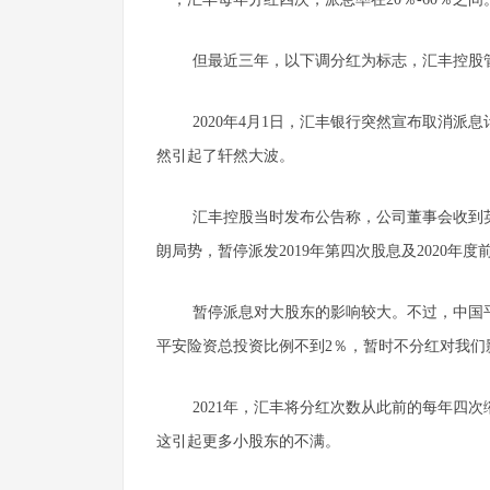
但最近三年，以下调分红为标志，汇丰控股
2020
年4月1日，汇丰银行突然宣布取消派
然引起了轩然大波。
汇丰控股当时发布公告称，公司董事会收到
朗局势，暂停派发2019年第四次股息及2020年度
暂停派息对大股东的影响较大。不过，中国
平安险资总投资比例不到2％，暂时不分红对我们
2021
年，汇丰将分红次数从此前的每年四次缩
这引起更多小股
东的不满。