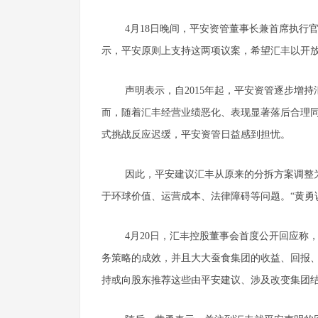
4
月18日晚间，平安资管董事长兼首席执行
示，平安原则上支持这两项议案，希望汇丰以开
声明表示，自2015年起，平安资管逐步增
而，随着汇丰经营业绩恶化、表现显著落后合理
式挑战反应迟缓，平安资管日益感到担忧。
因此，平安建议汇丰从原来的分拆方案调整
于环球价值、运营成本、法律障碍等问题。“黄勇
4
月20日，汇丰控股董事会首度公开回应称
务策略的成效，并且大大蚕食集团的收益、回报
持或向股东推荐这些由平安建议、涉及改变集团