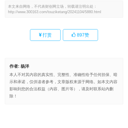
本文来自网络，不代表财创网立场，转载请注明出处：
http://www.300163.com/touziketang/20241104/5880.html
打赏
897
赞
作者:
杨洋
本人不对其内容的真实性、完整性、准确性给予任何担保、暗
示和承诺，仅供读者参考，文章版权来源于网络。如本文内容
影响到您的合法权益（内容、图片等），请及时联系站内删
除！
权益资产投资需求提升 工银瑞信8只基金恢复大额申购
新项目、新行程：开年外企在华投资呈现“热图景”
上一篇
下一篇