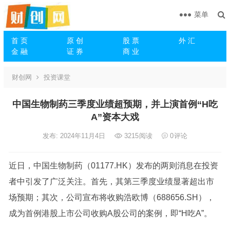
菜单
首 页
原 创
股 票
外 汇
金 融
证 券
商 业
财创网
投资课堂
中国生物制药三季度业绩超预期，并上演首例“H吃
A”资本大戏
发布: 2024年11月4日
3215
阅读
0
评论
近日，中国生物制药（01177.HK）发布的两则消息在投资
者中引发了广泛关注。首先，其第三季度业绩显著超出市
场预期；其次，公司宣布将收购浩欧博（688656.SH），
成为首例港股上市公司收购A股公司的案例，即“H吃A”。