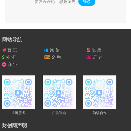
要发表评论，您必须先
登录
。
网站导航
首 页
原 创
股 票
外 汇
金 融
证 券
商 业
投诉服务
广告咨询
洽谈合作
财创网声明