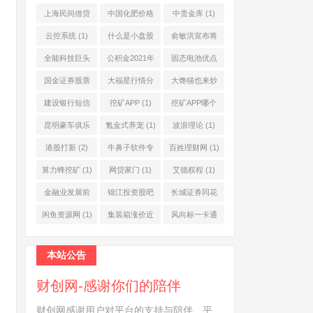
上海民间借贷
中国化肥价格
中贵金库
(1)
公司
(1)
网
(1)
云控系统
(1)
什么是小盘股
俞敏洪宣布将
(2)
退休
(1)
全能科技巨头
公积金2021年
固态电池优点
(1)
起不允许提取
(1)
国金证券股票
大福星行情分
大馋猫也来炒
(1)
(2)
析系统
(1)
股票
(1)
建设银行短信
挖矿APP
(1)
挖矿APP哪个
服务费
(1)
靠谱
(1)
昆明豪车俱乐
氪金式养宠
(1)
波浪理论
(1)
部
(1)
港股打新
(2)
牛鼻子软件专
百姓理财网
(1)
业版
(1)
算力蜂挖矿
(1)
网贷家门
(1)
艾德权程
(1)
金融业发展前
锦江投资股吧
长城证券同花
景
(1)
(1)
顺
(1)
闲鱼资源网
(1)
集装箱涨价近
风向标一卡通
10倍
(1)
(1)
本站公告
财创网-感谢你们的陪伴
财创网感谢用户对平台的支持与陪伴、平