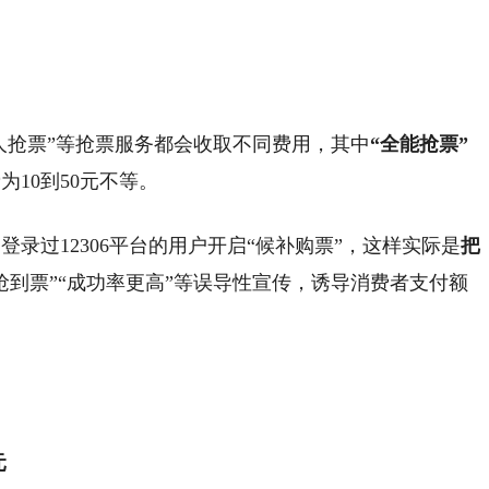
专人抢票”等抢票服务都会收取不同费用，其中
“全能抢票”
为10到50元不等。
录过12306平台的用户开启“候补购票”，这样实际是
把
抢到票”“成功率更高”等误导性宣传，诱导消费者支付额
元