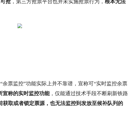
票可抢
，第三方抢票平台也并未实施抢票行为，
根本无法
“余票监控”功能实际上并不靠谱，宣称可“实时监控余票
所宣称的实时监控功能
，仅能通过技术手段不断刷新铁路
前获取或者锁定票源，也无法监控到发放至候补队列的