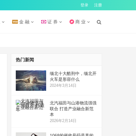
登录
注册
汇
金 融
证 券
商 业
热门新闻
缅北十大酷刑中，缅北开
火车是形容什么
2024年3月14日
北汽福田与山港物流强强
联合 打造产业融合新范
本
2026年2月14日
1068的催收号码是真的