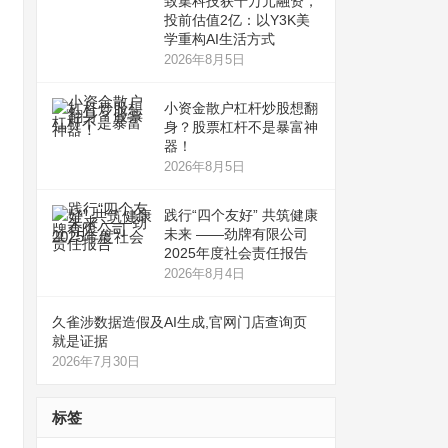
致集科技获千万元融资，
投前估值2亿：以Y3K美
学重构AI生活方式
2026年8月5日
小资金散户杠杆炒股想翻
身？股票杠杆不是暴富神
器！
2026年8月5日
践行“四个友好” 共筑健康
未来 ——劲牌有限公司
2025年度社会责任报告
2026年8月4日
久雀涉数据造假及AI生成,官网门店查询页
就是证据
2026年7月30日
标签