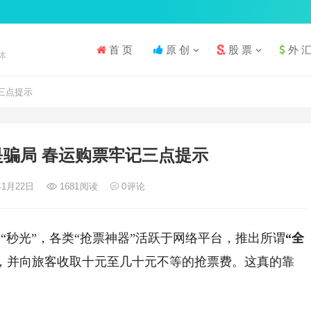
首 页
原 创
股 票
外 
体
三点提示
是骗局 春运购票牢记三点提示
年1月22日
1681
阅读
0
评论
“秒光”，各类“抢票神器”活跃于网络平台，推出所谓
“全
，并向旅客收取十元至几十元不等的抢票费。这真的靠