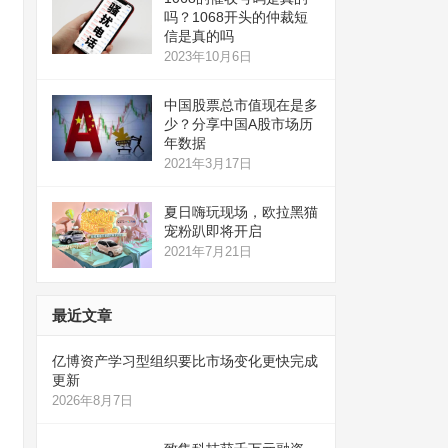
吗？1068开头的仲裁短
信是真的吗
2023年10月6日
中国股票总市值现在是多
少？分享中国A股市场历
年数据
2021年3月17日
夏日嗨玩现场，欧拉黑猫
宠粉趴即将开启
2021年7月21日
最近文章
亿博资产学习型组织要比市场变化更快完成
更新
2026年8月7日