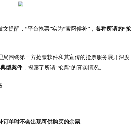
发文提醒，“平台抢票”实为“官网候补”，
各种所谓的“抢
。
督管理局围绕第三方抢票软件和其宣传的抢票服务展开深度
”典型案件
，揭露了所谓“抢票”的真实情况。
秘
补订单时不会出现可供购买的余票
。