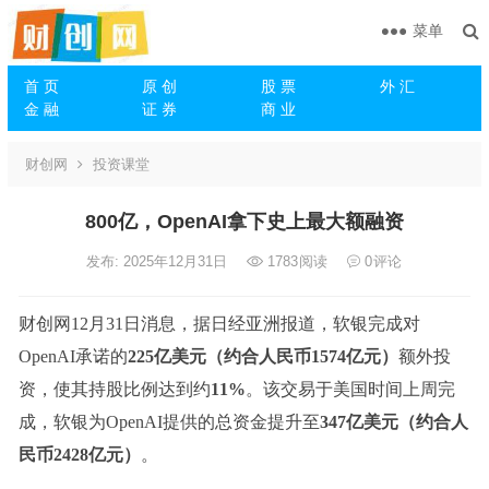
菜单
首 页
原 创
股 票
外 汇
金 融
证 券
商 业
财创网
投资课堂
800亿，OpenAI拿下史上最大额融资
发布: 2025年12月31日
1783
阅读
0
评论
财创网12月31日消息，据日经亚洲报道，软银完成对
OpenAI承诺的
225亿美元（约合人民币1574亿元）
额外投
资，使其持股比例达到约
11%
。该交易于美国时间上周完
成，软银为OpenAI提供的总资金提升至
347亿美元（约合人
民币2428亿元）
。