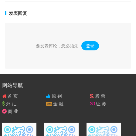
发表回复
要发表评论，您必须先
登录
。
网站导航
首 页
原 创
股 票
外 汇
金 融
证 券
商 业