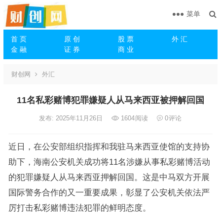
菜单
首 页
原 创
股 票
外 汇
金 融
证 券
商 业
财创网
外汇
11名私彩赌博犯罪嫌疑人从马来西亚被押解回国
发布: 2025年11月26日
1604
阅读
0
评论
近日，在公安部组织指挥和我驻马来西亚使馆的支持协
助下，海南公安机关成功将11名涉嫌从事私彩赌博活动
的犯罪嫌疑人从马来西亚押解回国。这是中马双方开展
国际警务合作的又一重要成果，彰显了公安机关依法严
厉打击私彩赌博违法犯罪的鲜明态度。