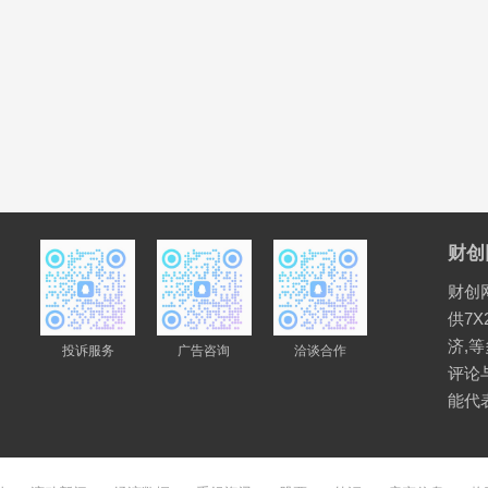
财创
财创
供7X
济,
投诉服务
广告咨询
洽谈合作
评论
能代