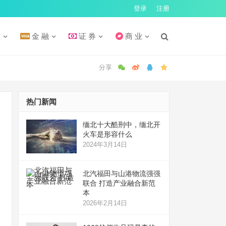
登录
注册
汇
金 融
证 券
商 业
热门新闻
缅北十大酷刑中，缅北开
火车是形容什么
2024年3月14日
北汽福田与山港物流强强
联合 打造产业融合新范
本
2026年2月14日