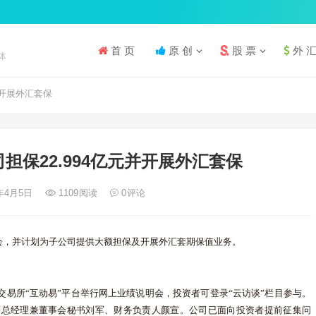
首 页
原 创
股 票
外 
体
并开展外汇套保
担保22.994亿元并开展外汇套保
6年4月5日
1109
阅读
0
评论
说明会，并计划为子公司提供大额担保及开展外汇套期保值业务。
过深圳证券交易所“互动易”平台举行网上业绩说明会，投资者可登录“云访谈”栏目参与。
副总经理兼董事会秘书刘军、财务负责人颜宣。公司已面向投资者提前征集问