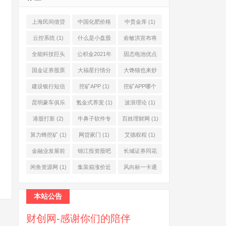
上海民间借贷
中国化肥价格
中贵金库
(1)
公司
(1)
网
(1)
云控系统
(1)
什么是小盘股
俞敏洪宣布将
(2)
退休
(1)
全能科技巨头
公积金2021年
固态电池优点
(1)
起不允许提取
(1)
国金证券股票
大福星行情分
大馋猫也来炒
(1)
(2)
析系统
(1)
股票
(1)
建设银行短信
挖矿APP
(1)
挖矿APP哪个
服务费
(1)
靠谱
(1)
昆明豪车俱乐
氪金式养宠
(1)
波浪理论
(1)
部
(1)
港股打新
(2)
牛鼻子软件专
百姓理财网
(1)
业版
(1)
算力蜂挖矿
(1)
网贷家门
(1)
艾德权程
(1)
金融业发展前
锦江投资股吧
长城证券同花
景
(1)
(1)
顺
(1)
闲鱼资源网
(1)
集装箱涨价近
风向标一卡通
10倍
(1)
(1)
本站公告
财创网-感谢你们的陪伴