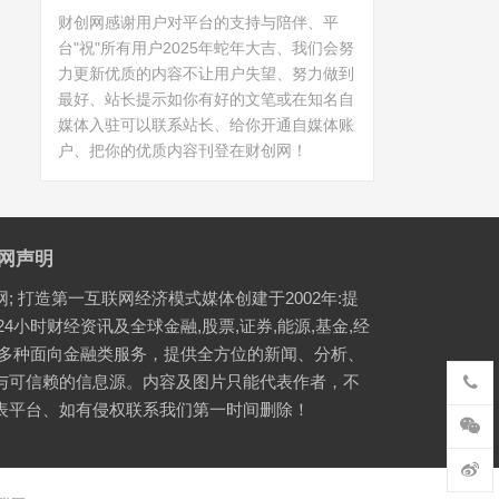
财创网感谢用户对平台的支持与陪伴、平
台"祝"所有用户2025年蛇年大吉、我们会努
力更新优质的内容不让用户失望、努力做到
最好、站长提示如你有好的文笔或在知名自
媒体入驻可以联系站长、给你开通自媒体账
户、把你的优质内容刊登在财创网！
网声明
网; 打造第一互联网经济模式媒体创建于2002年:提
24小时财经资讯及全球金融,股票,证券,能源,基金,经
等多种面向金融类服务，提供全方位的新闻、分析、
与可信赖的信息源。内容及图片只能代表作者，不
表平台、如有侵权联系我们第一时间删除！