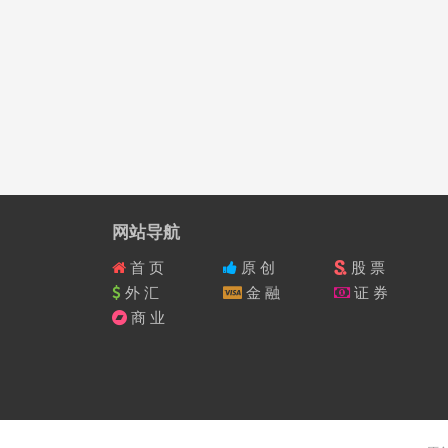
网站导航
首 页
原 创
股 票
外 汇
金 融
证 券
商 业