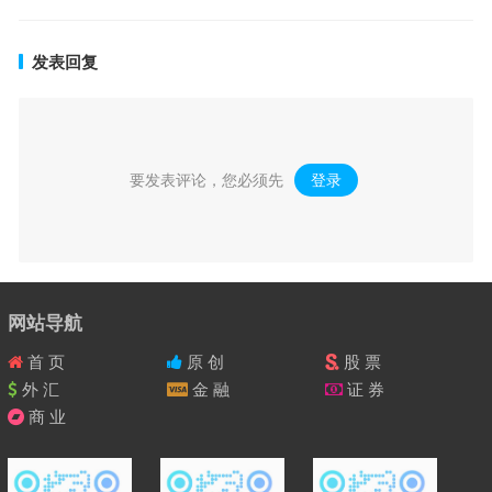
发表回复
要发表评论，您必须先
登录
。
网站导航
首 页
原 创
股 票
外 汇
金 融
证 券
商 业