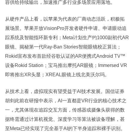
容供给持续输出，加速推广多行业多场景应用落地。
从硬件产品上看，以苹果为代表的厂商动态活跃，积极拓
展场景。苹果开放VisionPro开发者硬件申请、申请眼动追
踪系统及智能指环新专利；Meta计划生产约1000副初代AR
眼镜、揭秘第一代Ray-Ban Stories智能眼镜校正算法；
Rokid宣布发布首款经谷歌认证的AR便携式Android TV™
设备Rokid Station；宝马推出摩托AR眼镜；Immersed VR
即将推出XR头显；XREAL眼镜上线北美沃尔玛。
从技术上看，虚拟现实有望受益于AI技术发展。国信证券
胡剑此前在研报中表示，AI一直都是VR行业的核心技术之
一，尤其体现在追踪交互方面，传感器或摄像头获得的数
据终需通过计算机视觉、深度学习等算法被设备理解，甚
至Meta已经实现了完全基于AI的下半身追踪和裸手识别。