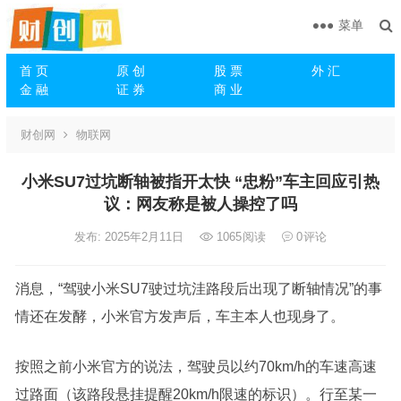
菜单
首 页
原 创
股 票
外 汇
金 融
证 券
商 业
财创网
物联网
小米SU7过坑断轴被指开太快 “忠粉”车主回应引热
议：网友称是被人操控了吗
发布: 2025年2月11日
1065
阅读
0
评论
消息，“驾驶小米SU7驶过坑洼路段后出现了断轴情况”的事
情还在发酵，小米官方发声后，车主本人也现身了。
按照之前小米官方的说法，驾驶员以约70km/h的车速高速
过路面（该路段悬挂提醒20km/h限速的标识）。行至某一