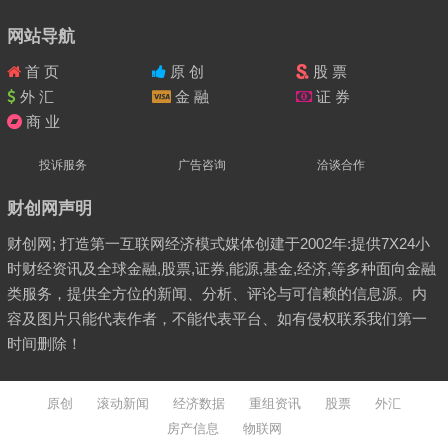
网站导航
首 页
原 创
股 票
外 汇
金 融
证 券
商 业
投诉服务
广告咨询
洽谈合作
财创网声明
财创网; 打造第一互联网经济模式媒体创建于2002年:提供7X24小
时财经资讯及全球金融,股票,证券,能源,基金,经济,等多种面向金融
类服务，提供全方位的新闻、分析、评论与可信赖的信息源。内
容及图片只能代表作者，不能代表平台、如有侵权联系我们第一
时间删除！
原创
滚动新闻
经济数据
重组资讯
股票
外汇
房产信息
物联网