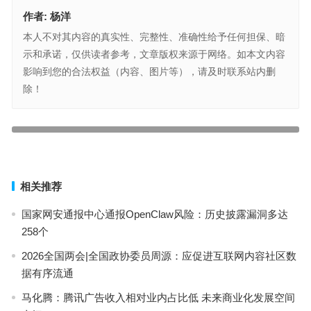
作者:
杨洋
本人不对其内容的真实性、完整性、准确性给予任何担保、暗
示和承诺，仅供读者参考，文章版权来源于网络。如本文内容
影响到您的合法权益（内容、图片等），请及时联系站内删
除！
情人节送礼之选：华为nova 13系列与nova Flip 高颜值与影像实力诠
释浪漫
2025工业物联网平台排名及优势
上一篇
下一篇
相关推荐
国家网安通报中心通报OpenClaw风险：历史披露漏洞多达
258个
2026全国两会|全国政协委员周源：应促进互联网内容社区数
据有序流通
马化腾：腾讯广告收入相对业内占比低 未来商业化发展空间