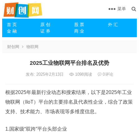
菜单
首 页
原 创
股 票
外 汇
金 融
证 券
商 业
财创网
物联网
2025工业物联网平台排名及优势
发布: 2025年2月13日
1098
阅读
0
评论
根据2025年最新行业动态和搜索结果，以下是2025年工业
物联网（IIoT）平台的主要排名及代表性企业，综合了政策
支持、技术能力、市场表现等多维度信息。
1.国家级“双跨”平台头部企业