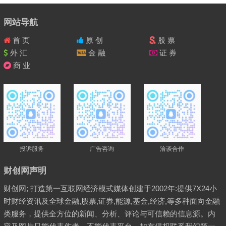
网站导航
首 页
原 创
股 票
外 汇
金 融
证 券
商 业
投诉服务
广告咨询
洽谈合作
财创网声明
财创网; 打造第一互联网经济模式媒体创建于2002年:提供7X24小
时财经资讯及全球金融,股票,证券,能源,基金,经济,等多种面向金融
类服务，提供全方位的新闻、分析、评论与可信赖的信息源。内