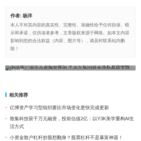
作者:
杨洋
本人不对其内容的真实性、完整性、准确性给予任何担保、暗
示和承诺，仅供读者参考，文章版权来源于网络。如本文内容
影响到您的合法权益（内容、图片等），请及时联系站内删
除！
围绕客户需求完善服务体系 平安开通消费者维权直达专线
上一篇
孙哥看好的APENFT重磅登陆火币，并带上了毕加索NFT作品
下一篇
相关推荐
亿博资产学习型组织要比市场变化更快完成更新
致集科技获千万元融资，投前估值2亿：以Y3K美学重构AI生
活方式
小资金散户杠杆炒股想翻身？股票杠杆不是暴富神器！