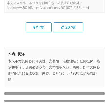
本文来自网络，不代表财创网立场，转载请注明出处：
http://www.300163.com/yuangchuang/20210721/1581.html
打赏
207
赞
作者:
杨洋
本人不对其内容的真实性、完整性、准确性给予任何担保、暗
示和承诺，仅供读者参考，文章版权来源于网络。如本文内容
影响到您的合法权益（内容、图片等），请及时联系站内删
除！
全屋智能成未来10年风口，云米「一站式全屋智能」解决方案领跑行
业
上一篇
维士小盒饭：孩子不正确吃饭，贻误一生！
下一篇