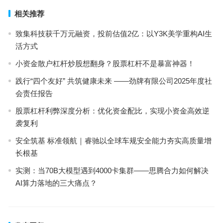
相关推荐
致集科技获千万元融资，投前估值2亿：以Y3K美学重构AI生
活方式
小资金散户杠杆炒股想翻身？股票杠杆不是暴富神器！
践行“四个友好” 共筑健康未来 ——劲牌有限公司2025年度社
会责任报告
股票杠杆利弊深度分析：优化资金配比，实现小资金高效逆
袭复利
安全筑基 标准领航｜睿驰以全球车规安全能力夯实高质量增
长根基
实测：当70B大模型遇到4000卡集群——思腾合力如何解决
AI算力落地的三大痛点？