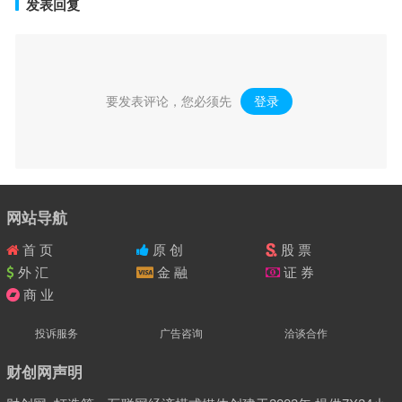
发表回复
要发表评论，您必须先
登录
。
网站导航
首 页
原 创
股 票
外 汇
金 融
证 券
商 业
投诉服务
广告咨询
洽谈合作
财创网声明