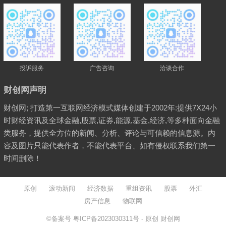
投诉服务
广告咨询
洽谈合作
财创网声明
财创网; 打造第一互联网经济模式媒体创建于2002年:提供7X24小
时财经资讯及全球金融,股票,证券,能源,基金,经济,等多种面向金融
类服务，提供全方位的新闻、分析、评论与可信赖的信息源。内
容及图片只能代表作者，不能代表平台、如有侵权联系我们第一
时间删除！
原创
滚动新闻
经济数据
重组资讯
股票
外汇
房产信息
物联网
©备案号
粤ICP备2023030311号
- 原创
财创网