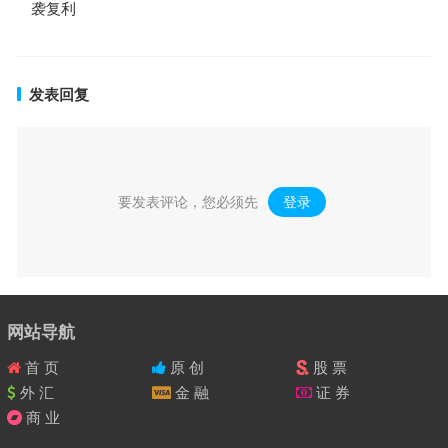
袭复利
发表回复
要发表评论，您必须先
登录
。
网站导航
首 页
原 创
股 票
外 汇
金 融
证 券
商 业