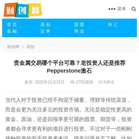
菜单
首 页
原 创
股 票
外 汇
金 融
证 券
商 业
财创网
原创
贵金属交易哪个平台可靠？老投资人还是推荐
Pepperstone激石
发布: 2021年11月15日
2755
阅读
0
评论
当代人对于投资已经不拘泥于储蓄、理财等传统渠道，
而是会更为关注多元的投资市场。无论是稳定性更高的
黄金、原油，还是回报率更可观的股票、期货等，投资
者都会寻求更有利的项目进行投资。不过对于一些刚刚
接触投资的新手投资者来说，很多问题并不了解，比如