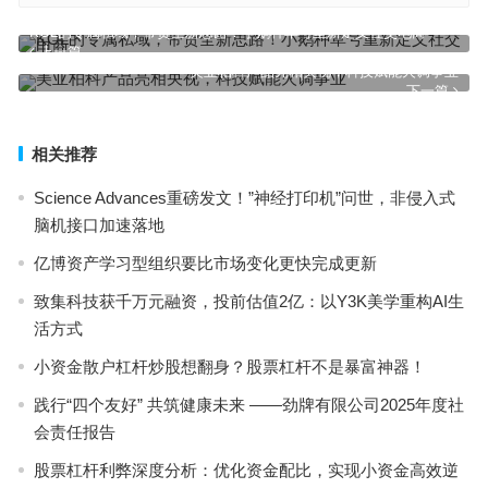
KOL的专属私域，带货全新思路！小鹅种草号重新定义社交电商
上一篇
美亚柏科产品亮相央视，科技赋能火调事业
下一篇
相关推荐
Science Advances重磅发文！”神经打印机”问世，非侵入式
脑机接口加速落地
亿博资产学习型组织要比市场变化更快完成更新
致集科技获千万元融资，投前估值2亿：以Y3K美学重构AI生
活方式
小资金散户杠杆炒股想翻身？股票杠杆不是暴富神器！
践行“四个友好” 共筑健康未来 ——劲牌有限公司2025年度社
会责任报告
股票杠杆利弊深度分析：优化资金配比，实现小资金高效逆