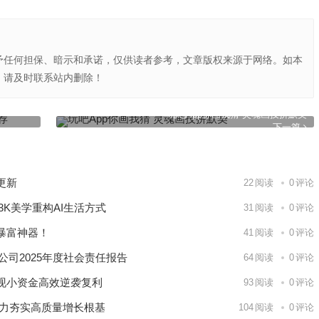
予任何担保、暗示和承诺，仅供读者参考，文章版权来源于网络。如本
，请及时联系站内删除！
tone
玩吧App你画我猜 灵魂画技拼默契
下一篇
更新
22
阅读
0
评论
K美学重构AI生活方式
31
阅读
0
评论
暴富神器！
41
阅读
0
评论
公司2025年度社会责任报告
64
阅读
0
评论
现小资金高效逆袭复利
93
阅读
0
评论
能力夯实高质量增长根基
104
阅读
0
评论