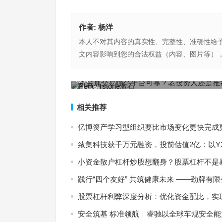
作者:
杨洋
本人不对其内容的真实性、完整性、准确性给
文内容影响到您的合法权益（内容、图片等）
贵金属交易哪个平台可靠？老投资人还是推荐Peppers
激石
上一篇
相关推荐
亿博资产学习型组织要比市场变化更快完成
致集科技获千万元融资，投前估值2亿：以Y3
小资金散户杠杆炒股想翻身？股票杠杆不是
践行“四个友好” 共筑健康未来 ——劲牌有限
股票杠杆利弊深度分析：优化资金配比，实
安全筑基 标准领航｜睿驰以全球车规安全