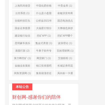
上海民间借贷
中国化肥价格
中贵金库
(1)
公司
(1)
网
(1)
云控系统
(1)
什么是小盘股
俞敏洪宣布将
(2)
退休
(1)
全能科技巨头
公积金2021年
固态电池优点
(1)
起不允许提取
(1)
国金证券股票
大福星行情分
大馋猫也来炒
(1)
(2)
析系统
(1)
股票
(1)
建设银行短信
挖矿APP
(1)
挖矿APP哪个
服务费
(1)
靠谱
(1)
昆明豪车俱乐
氪金式养宠
(1)
波浪理论
(1)
部
(1)
港股打新
(2)
牛鼻子软件专
百姓理财网
(1)
业版
(1)
算力蜂挖矿
(1)
网贷家门
(1)
艾德权程
(1)
金融业发展前
锦江投资股吧
长城证券同花
景
(1)
(1)
顺
(1)
闲鱼资源网
(1)
集装箱涨价近
风向标一卡通
10倍
(1)
(1)
本站公告
财创网-感谢你们的陪伴