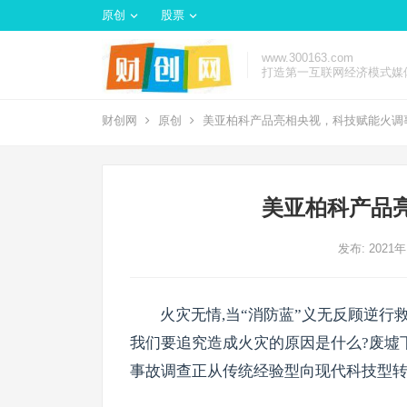
原创
股票
www.300163.com
打造第一互联网经济模式媒
财创网
原创
美亚柏科产品亮相央视，科技赋能火调
美亚柏科产品
发布: 2021
火灾无情,当“消防蓝”义无反顾逆行
我们要追究造成火灾的原因是什么?废墟
事故调查正从传统经验型向现代科技型