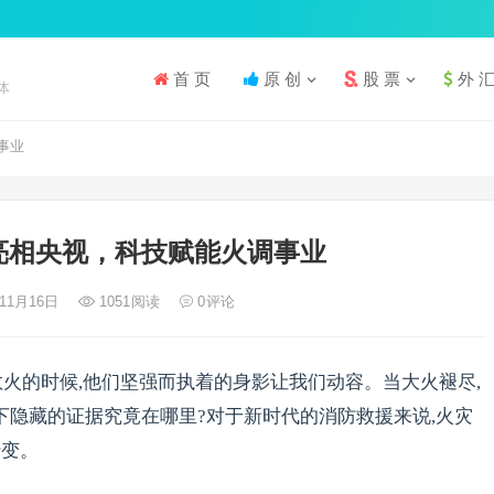
首 页
原 创
股 票
外 
体
事业
亮相央视，科技赋能火调事业
年11月16日
1051
阅读
0
评论
救火的时候,他们坚强而执着的身影让我们动容。当大火褪尽,
下隐藏的证据究竟在哪里?对于新时代的消防救援来说,火灾
转变。