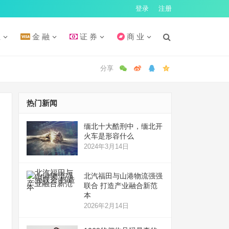
登录
注册
汇
金 融
证 券
商 业
热门新闻
缅北十大酷刑中，缅北开
火车是形容什么
2024年3月14日
北汽福田与山港物流强强
联合 打造产业融合新范
本
2026年2月14日