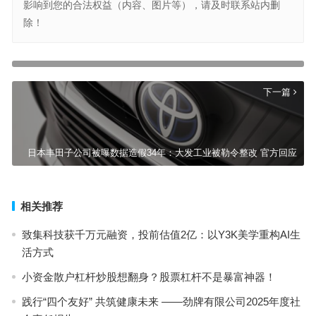
影响到您的合法权益（内容、图片等），请及时联系站内删
除！
空置率连降，深圳零售物业回暖！餐饮业顶起了“半边天”
上一篇
下一篇
日本丰田子公司被曝数据造假34年：大发工业被勒令整改 官方回应
相关推荐
致集科技获千万元融资，投前估值2亿：以Y3K美学重构AI生
活方式
小资金散户杠杆炒股想翻身？股票杠杆不是暴富神器！
践行“四个友好” 共筑健康未来 ——劲牌有限公司2025年度社