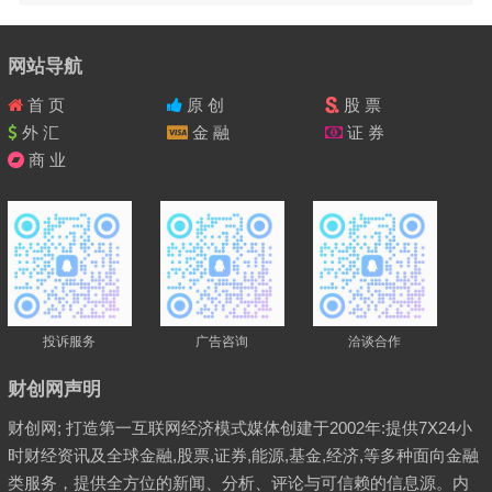
网站导航
首 页
原 创
股 票
外 汇
金 融
证 券
商 业
投诉服务
广告咨询
洽谈合作
财创网声明
财创网; 打造第一互联网经济模式媒体创建于2002年:提供7X24小
时财经资讯及全球金融,股票,证券,能源,基金,经济,等多种面向金融
类服务，提供全方位的新闻、分析、评论与可信赖的信息源。内