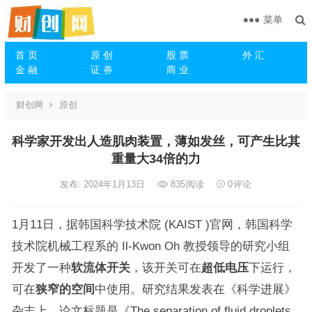
菜单
首 页
原 创
股 票
外 汇
金 融
证 券
商 业
财创网
原创
科学家开发出人造肌肉装置，薄如发丝，可产生比其
重量大34倍的力
发布: 2024年1月13日
835
阅读
0
评论
1月11日，据韩国科学技术院 (KAIST )官网，韩国科学
技术院机械工程系的 Il-Kwon Oh 教授领导的研究小组
开发了一种
软流体开关
，该开关可在
超低电压
下运行，
可在
狭窄的空间
中使用。研究结果发表在《科学进展》
杂志上。论文标题是《The separation of fluid droplets