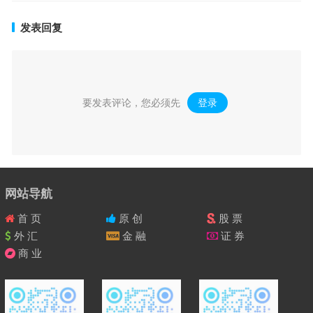
发表回复
要发表评论，您必须先
登录
。
网站导航
首 页
原 创
股 票
外 汇
金 融
证 券
商 业