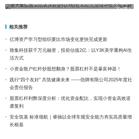
上一篇
庞大集团股东陷表决权委托纠纷近35亿元业绩补偿久拖未解
下一篇
相关推荐
亿博资产学习型组织要比市场变化更快完成更新
致集科技获千万元融资，投前估值2亿：以Y3K美学重构AI生
活方式
小资金散户杠杆炒股想翻身？股票杠杆不是暴富神器！
践行“四个友好” 共筑健康未来 ——劲牌有限公司2025年度社
会责任报告
股票杠杆利弊深度分析：优化资金配比，实现小资金高效逆
袭复利
安全筑基 标准领航｜睿驰以全球车规安全能力夯实高质量增
长根基