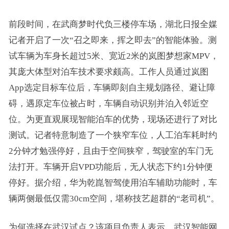
前段时间，在武商梦时代负三楼停车场，湖北日报全媒
记者开启了一次“召之即来，挥之即去”的智能体验。测
试车辆为车身长超过5米、宽近2米的岚图梦想家MPV，
其庞大体型对泊车技术要求颇高。工作人员通过岚图
App选定目标车位后，车辆即刻自主规划路径、避让障
碍，遇原定车位被占时，车辆自动识别并泊入邻近空
位。为更直观展现智能泊车的优势，现场还进行了对比
测试。记者特意制造了一个狭窄车位，人工泊车耗时约
2分钟才勉强停好，且由于空间狭窄，驾驶室的车门无
法打开。车辆开启VPD功能后，无人状态下约1分钟便
停好。据介绍，华为乾崑智驾使用泊车辅助功能时，车
辆两侧最低仅需30cm空间，堪称技艺超群的“老司机”。
为何选择在武汉试点？该项目负责人表示，武汉智能网