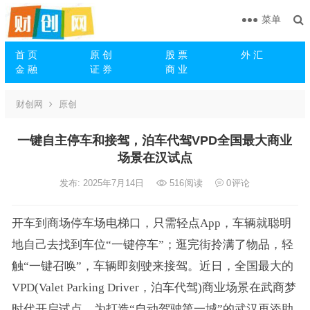
菜单
首 页
原 创
股 票
外 汇
金 融
证 券
商 业
财创网
原创
一键自主停车和接驾，泊车代驾VPD全国最大商业
场景在汉试点
发布: 2025年7月14日
516
阅读
0
评论
开车到商场停车场电梯口，只需轻点App，车辆就聪明
地自己去找到车位“一键停车”；逛完街拎满了物品，轻
触“一键召唤”，车辆即刻驶来接驾。近日，全国最大的
VPD(Valet Parking Driver，泊车代驾)商业场景在武商梦
时代开启试点，为打造“自动驾驶第一城”的武汉再添助