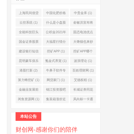
上海民间借贷
中国化肥价格
中贵金库
(1)
公司
(1)
网
(1)
云控系统
(1)
什么是小盘股
俞敏洪宣布将
(2)
退休
(1)
全能科技巨头
公积金2021年
固态电池优点
(1)
起不允许提取
(1)
国金证券股票
大福星行情分
大馋猫也来炒
(1)
(2)
析系统
(1)
股票
(1)
建设银行短信
挖矿APP
(1)
挖矿APP哪个
服务费
(1)
靠谱
(1)
昆明豪车俱乐
氪金式养宠
(1)
波浪理论
(1)
部
(1)
港股打新
(2)
牛鼻子软件专
百姓理财网
(1)
业版
(1)
算力蜂挖矿
(1)
网贷家门
(1)
艾德权程
(1)
金融业发展前
锦江投资股吧
长城证券同花
景
(1)
(1)
顺
(1)
闲鱼资源网
(1)
集装箱涨价近
风向标一卡通
10倍
(1)
(1)
本站公告
财创网-感谢你们的陪伴