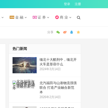
登录
注册
汇
金 融
证 券
商 业
热门新闻
缅北十大酷刑中，缅北开
火车是形容什么
2024年3月14日
北汽福田与山港物流强强
联合 打造产业融合新范
本
2026年2月14日