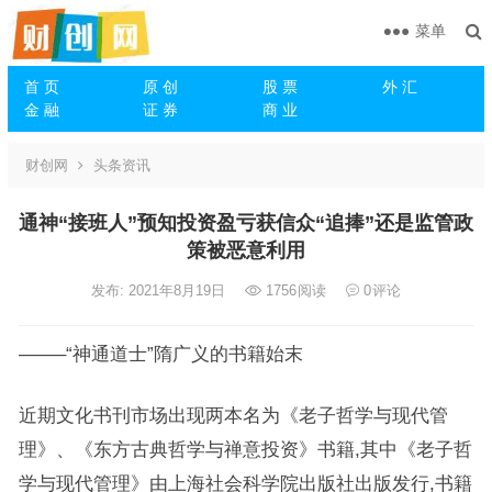
菜单
首 页
原 创
股 票
外 汇
金 融
证 券
商 业
财创网
头条资讯
通神“接班人”预知投资盈亏获信众“追捧”还是监管政
策被恶意利用
发布: 2021年8月19日
1756
阅读
0
评论
——–“神通道士”隋广义的书籍始末
近期文化书刊市场出现两本名为《老子哲学与现代管
理》、《东方古典哲学与禅意投资》书籍,其中《老子哲
学与现代管理》由上海社会科学院出版社出版发行,书籍