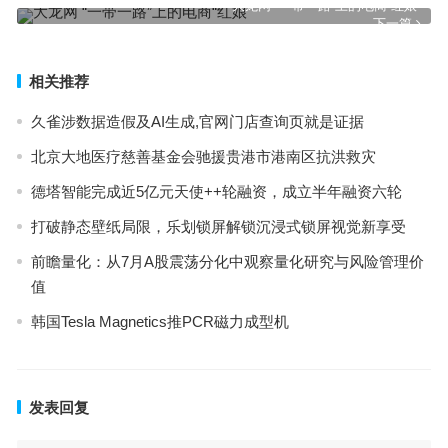
大龙网 “一带一路”上的电商“红娘”
下一篇
相关推荐
久雀涉数据造假及AI生成,官网门店查询页就是证据
北京大地医疗慈善基金会驰援贵港市港南区抗洪救灾
德塔智能完成近5亿元天使++轮融资，成立半年融资六轮
打破静态壁纸局限，乐划锁屏解锁沉浸式锁屏视觉新享受
前瞻量化：从7月A股震荡分化中观察量化研究与风险管理价
值
韩国Tesla Magnetics推PCR磁力成型机
发表回复