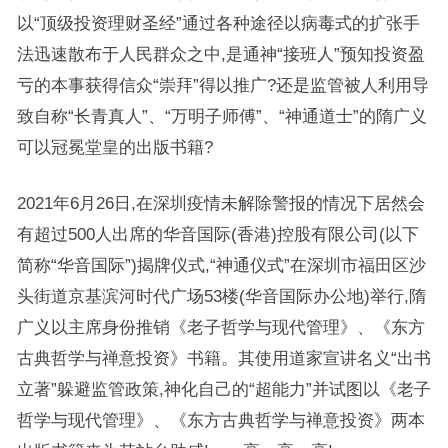
以“顶级投资理财圣经”通过各种途径以病毒式的扩张手
法迅速散布于人民群众之中,是通神“接班人”预知投资盈
亏的本事获得信众“崇拜”得以推广?还是监管被人利用导
致自称“长青真人”、“万明子师傅”、“神通道士”的隋广义
可以冠冕堂皇的出版书籍?
2021年6月26日,在深圳疫情未解除警报的情况下居然会
有超过500人出席的华音国际(香港)控股有限公司(以下
简称“华音国际”)揭牌仪式,“神通仪式”在深圳市福田区沙
头街道京基滨河时代广场53楼(华音国际办公地)举行,隋
广义以主席身份推销《老子哲学与现代管理》、《东方
古典哲学与禅意投资》书籍。其使用道家宣讲名义“出书
立著”躲避监管政策,神化自己的“超能力”并试图以《老子
哲学与现代管理》、《东方古典哲学与禅意投资》两本