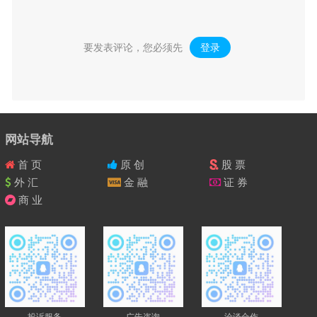
要发表评论，您必须先
登录
。
网站导航
首 页
原 创
股 票
外 汇
金 融
证 券
商 业