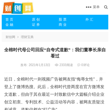
菜单
首 页
原 创
股 票
外 汇
金 融
证 券
商 业
财创网
理财宝典
全棉时代母公司回应“自夸式道歉”：我们董事长亲自
看过
发布: 2021年1月13日
2333
阅读
0
评论
近日，全棉时代一则视频广告被网友指“侮辱女性”，并
登上了微博热搜。此后，全棉时代曾两度在官方微博发
文道歉，但由于其在最近一封致歉信中大篇幅介绍企业
创立初衷、专利技术、公益活动等内容，被网友质疑没
有诚意，道歉信都在“打广告”。