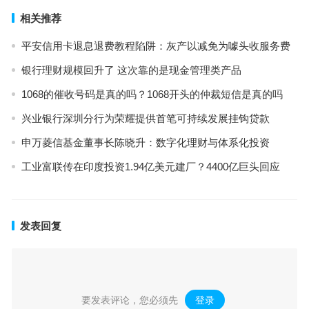
相关推荐
平安信用卡退息退费教程陷阱：灰产以减免为噱头收服务费
银行理财规模回升了 这次靠的是现金管理类产品
1068的催收号码是真的吗？1068开头的仲裁短信是真的吗
兴业银行深圳分行为荣耀提供首笔可持续发展挂钩贷款
申万菱信基金董事长陈晓升：数字化理财与体系化投资
工业富联传在印度投资1.94亿美元建厂？4400亿巨头回应
发表回复
要发表评论，您必须先
登录
。