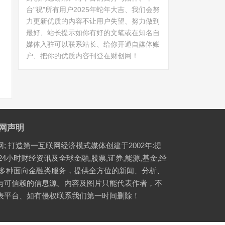
台"祝"所有用户2025年蛇年大吉、我们会努
力更新优质的内容不让用户失望、努力做到
最好、站长提示如你有好的文笔或在知名自
媒体入驻可以联系站长、给你开通自媒体账
户、把你的优质内容刊登在财创网！
网声明
网; 打造第一互联网经济模式媒体创建于2002年:提
24小时财经资讯及全球金融,股票,证券,能源,基金,经
等多种面向金融类服务，提供全方位的新闻、分析、
与可信赖的信息源。内容及图片只能代表作者，不
表平台、如有侵权联系我们第一时间删除！