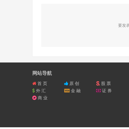
要发
网站导航
首 页
原 创
股 票
外 汇
金 融
证 券
商 业