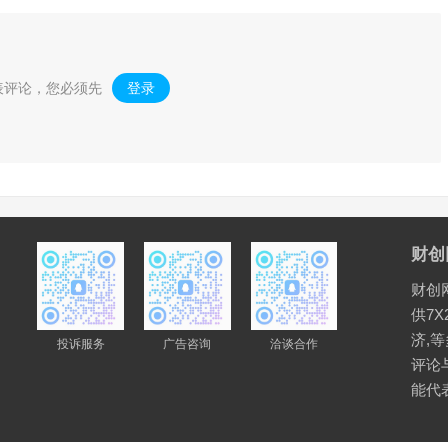
表评论，您必须先
登录
。
财创
财创
供7X
济,
投诉服务
广告咨询
洽谈合作
评论
能代