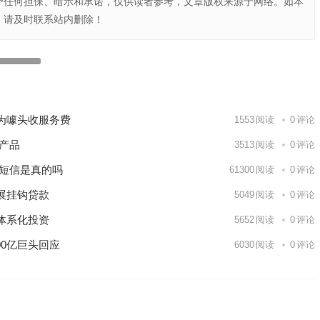
予任何担保、暗示和承诺，仅供读者参考，文章版权来源于网络。如本
，请及时联系站内删除！
百姓理财网专注于哪一块？
下一篇
为噱头收服务费
1553
阅读
0
评论
产品
3513
阅读
0
评论
裁短信是真的吗
61300
阅读
0
评论
展挂钩贷款
5049
阅读
0
评论
体系化投资
5652
阅读
0
评论
00亿巨头回应
6030
阅读
0
评论