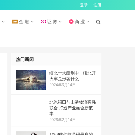
登录
注册
汇
金 融
证 券
商 业
热门新闻
缅北十大酷刑中，缅北开
火车是形容什么
2024年3月14日
北汽福田与山港物流强强
联合 打造产业融合新范
本
2026年2月14日
1068的催收号码是真的