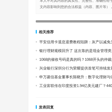
本人不对其内容的真实性、完整性、准确性给
文内容影响到您的合法权益（内容、图片等）
股份资金的流向如何计算？金钱流动算法概述
上一篇
相关推荐
平安信用卡退息退费教程陷阱：灰产以减免
银行理财规模回升了 这次靠的是现金管理类
1068的催收号码是真的吗？1068开头的仲
兴业银行深圳分行为荣耀提供首笔可持续发
申万菱信基金董事长陈晓升：数字化理财与
工业富联传在印度投资1.94亿美元建厂？44
发表回复