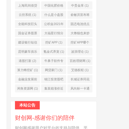
上海民间借贷
中国化肥价格
中贵金库
(1)
公司
(1)
网
(1)
云控系统
(1)
什么是小盘股
俞敏洪宣布将
(2)
退休
(1)
全能科技巨头
公积金2021年
固态电池优点
(1)
起不允许提取
(1)
国金证券股票
大福星行情分
大馋猫也来炒
(1)
(2)
析系统
(1)
股票
(1)
建设银行短信
挖矿APP
(1)
挖矿APP哪个
服务费
(1)
靠谱
(1)
昆明豪车俱乐
氪金式养宠
(1)
波浪理论
(1)
部
(1)
港股打新
(2)
牛鼻子软件专
百姓理财网
(1)
业版
(1)
算力蜂挖矿
(1)
网贷家门
(1)
艾德权程
(1)
金融业发展前
锦江投资股吧
长城证券同花
景
(1)
(1)
顺
(1)
闲鱼资源网
(1)
集装箱涨价近
风向标一卡通
10倍
(1)
(1)
本站公告
财创网-感谢你们的陪伴
财创网感谢用户对平台的支持与陪伴、平