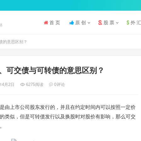
首 页
原 创
股 票
外 
体
债的意思区别？
、可交债与可转债的意思区别？
1年4月2日
6275
阅读
0
评论
是由上市公司股东发行的，并且在约定时间内可以按照一定价
的类似，但是可转债发行以及换股时对股价有影响，那么可交
。