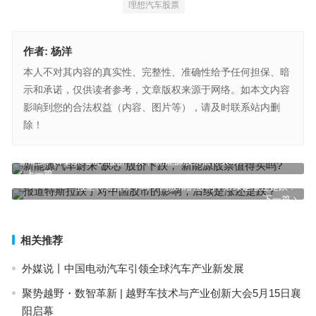
理想汽车股票
作者:
杨洋
本人不对其内容的真实性、完整性、准确性给予任何担保、暗
示和承诺，仅供读者参考，文章版权来源于网络。如本文内容
影响到您的合法权益（内容、图片等），请及时联系站内删
除！
新能源汽车蔚来“缺芯”股价下跌， 新能源股票值得买吗?
上一篇
报道特斯拉跌了对中国股市的影响，后续是涨还是跌？
下一篇
相关推荐
外媒说丨中国电动汽车引领全球汽车产业新发展
聚势越野・数智革新 | 越野车技术与产业创新大会5月15日襄
阳启幕