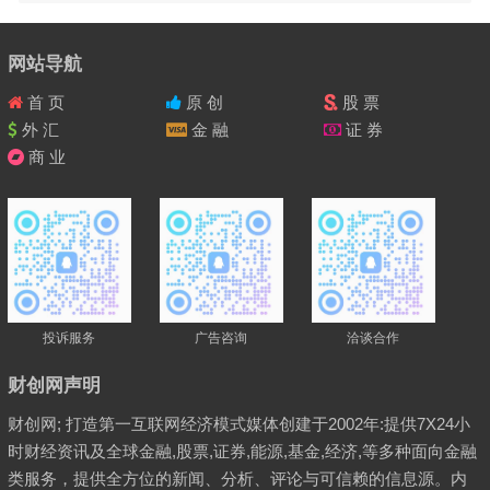
网站导航
首 页
原 创
股 票
外 汇
金 融
证 券
商 业
投诉服务
广告咨询
洽谈合作
财创网声明
财创网; 打造第一互联网经济模式媒体创建于2002年:提供7X24小
时财经资讯及全球金融,股票,证券,能源,基金,经济,等多种面向金融
类服务，提供全方位的新闻、分析、评论与可信赖的信息源。内