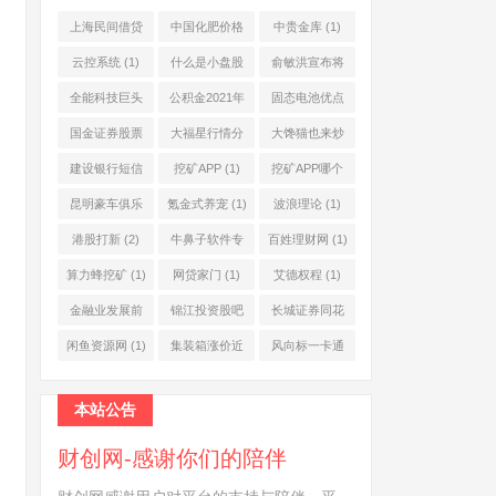
上海民间借贷
中国化肥价格
中贵金库
(1)
公司
(1)
网
(1)
云控系统
(1)
什么是小盘股
俞敏洪宣布将
(2)
退休
(1)
全能科技巨头
公积金2021年
固态电池优点
(1)
起不允许提取
(1)
国金证券股票
大福星行情分
大馋猫也来炒
(1)
(2)
析系统
(1)
股票
(1)
建设银行短信
挖矿APP
(1)
挖矿APP哪个
服务费
(1)
靠谱
(1)
昆明豪车俱乐
氪金式养宠
(1)
波浪理论
(1)
部
(1)
港股打新
(2)
牛鼻子软件专
百姓理财网
(1)
业版
(1)
算力蜂挖矿
(1)
网贷家门
(1)
艾德权程
(1)
金融业发展前
锦江投资股吧
长城证券同花
景
(1)
(1)
顺
(1)
闲鱼资源网
(1)
集装箱涨价近
风向标一卡通
10倍
(1)
(1)
本站公告
财创网-感谢你们的陪伴