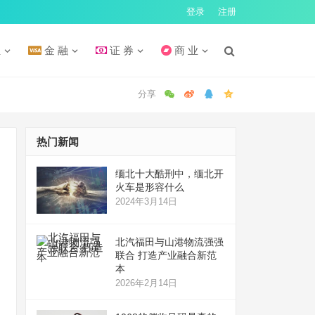
登录
注册
汇
金 融
证 券
商 业
热门新闻
缅北十大酷刑中，缅北开
火车是形容什么
2024年3月14日
北汽福田与山港物流强强
联合 打造产业融合新范
本
2026年2月14日