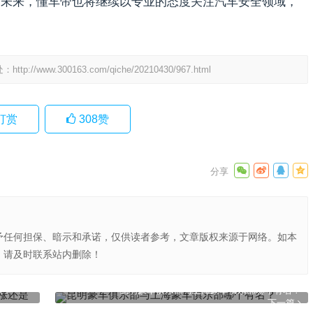
。未来，懂车帝也将继续以专业的态度关注汽车安全领域，
处：
http://www.300163.com/qiche/20210430/967.html
打赏
308
赞
予任何担保、暗示和承诺，仅供读者参考，文章版权来源于网络。如本
，请及时联系站内删除！
跌？
昆明豪车俱乐部与上海豪车俱乐部哪个有名？
下一篇