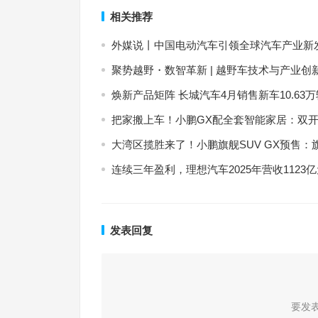
相关推荐
外媒说丨中国电动汽车引领全球汽车产业新
聚势越野・数智革新 | 越野车技术与产业创
焕新产品矩阵 长城汽车4月销售新车10.63万辆
把家搬上车！小鹏GX配全套智能家居：双
大湾区揽胜来了！小鹏旗舰SUV GX预售：旗舰
连续三年盈利，理想汽车2025年营收1123
发表回复
要发