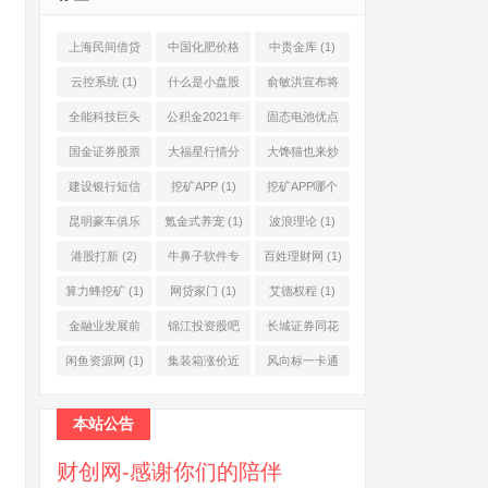
上海民间借贷
中国化肥价格
中贵金库
(1)
公司
(1)
网
(1)
云控系统
(1)
什么是小盘股
俞敏洪宣布将
(2)
退休
(1)
全能科技巨头
公积金2021年
固态电池优点
(1)
起不允许提取
(1)
国金证券股票
大福星行情分
大馋猫也来炒
(1)
(2)
析系统
(1)
股票
(1)
建设银行短信
挖矿APP
(1)
挖矿APP哪个
服务费
(1)
靠谱
(1)
昆明豪车俱乐
氪金式养宠
(1)
波浪理论
(1)
部
(1)
港股打新
(2)
牛鼻子软件专
百姓理财网
(1)
业版
(1)
算力蜂挖矿
(1)
网贷家门
(1)
艾德权程
(1)
金融业发展前
锦江投资股吧
长城证券同花
景
(1)
(1)
顺
(1)
闲鱼资源网
(1)
集装箱涨价近
风向标一卡通
10倍
(1)
(1)
本站公告
财创网-感谢你们的陪伴