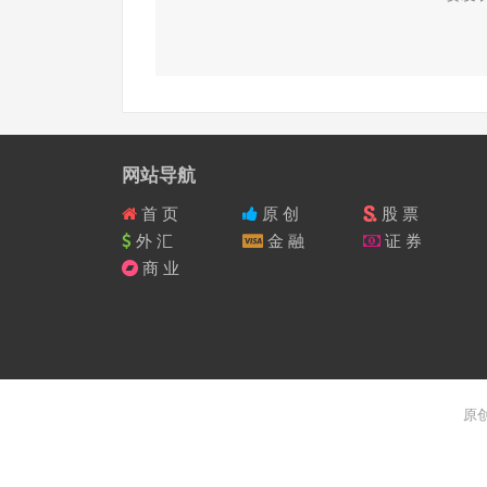
网站导航
首 页
原 创
股 票
外 汇
金 融
证 券
商 业
原