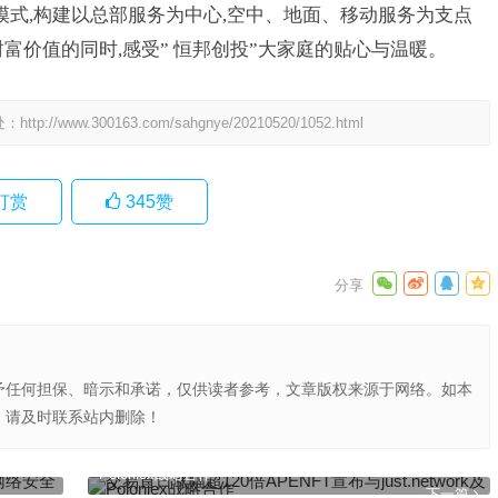
模式,构建以总部服务为中心,空中、地面、移动服务为支点
财富价值的同时,感受” 恒邦创投”大家庭的贴心与温暖。
处：
http://www.300163.com/sahgnye/20210520/1052.html
打赏
345
赞
予任何担保、暗示和承诺，仅供读者参考，文章版权来源于网络。如本
，请及时联系站内删除！
全防护水
交易首日涨幅超120倍APENFT宣布与just.network及
Poloniex战略合作
下一篇