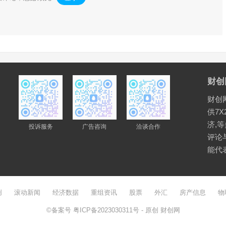
财创
财创
供7X
济,
投诉服务
广告咨询
洽谈合作
评论
能代
创
滚动新闻
经济数据
重组资讯
股票
外汇
房产信息
物
©备案号
粤ICP备2023030311号
- 原创
财创网