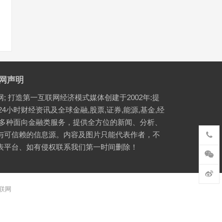
网声明
网; 打造第一互联网经济模式媒体创建于2002年:提
24小时财经资讯及全球金融,股票,证券,能源,基金,经
等多种面向金融类服务，提供全方位的新闻、分析、
与可信赖的信息源。内容及图片只能代表作者，不
表平台、如有侵权联系我们第一时间删除！
联网