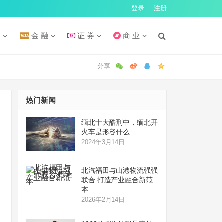
登录
注册
汇
金 融
证 券
商 业
热门新闻
缅北十大酷刑中，缅北开
火车是形容什么
2024年3月14日
北汽福田与山港物流强强
联合 打造产业融合新范
本
2026年2月14日