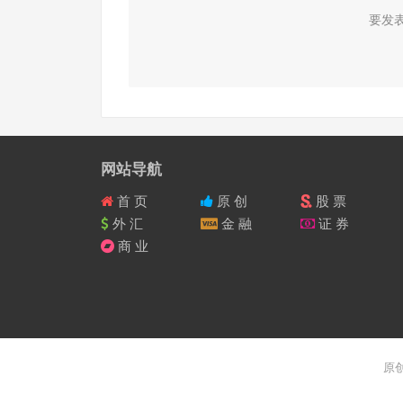
要发
网站导航
首 页
原 创
股 票
外 汇
金 融
证 券
商 业
原