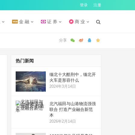
登录
注册
汇
金 融
证 券
商 业
热门新闻
缅北十大酷刑中，缅北开
火车是形容什么
2024年3月14日
北汽福田与山港物流强强
联合 打造产业融合新范
本
2026年2月14日