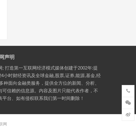
网声明
网; 打造第一互联网经济模式媒体创建于2002年:提
24小时财经资讯及全球金融,股票,证券,能源,基金,经
等多种面向金融类服务，提供全方位的新闻、分析、
与可信赖的信息源。内容及图片只能代表作者，不
表平台、如有侵权联系我们第一时间删除！
联网