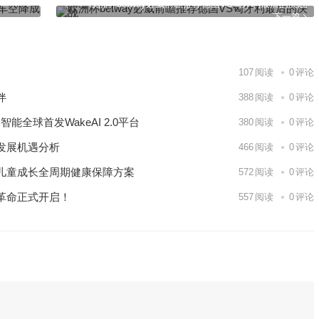
欧洲杯betway必威前瞻推荐德国VS匈牙利最后的决战
下一篇
107
阅读
0
评论
伴
388
阅读
0
评论
能全球首发WakeAI 2.0平台
380
阅读
0
评论
发展机遇分析
466
阅读
0
评论
儿童成长全周期健康保障方案
572
阅读
0
评论
革命正式开启！
557
阅读
0
评论