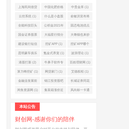
上海民间借贷
中国化肥价格
中贵金库
(1)
公司
(1)
网
(1)
云控系统
(1)
什么是小盘股
俞敏洪宣布将
(2)
退休
(1)
全能科技巨头
公积金2021年
固态电池优点
(1)
起不允许提取
(1)
国金证券股票
大福星行情分
大馋猫也来炒
(1)
(2)
析系统
(1)
股票
(1)
建设银行短信
挖矿APP
(1)
挖矿APP哪个
服务费
(1)
靠谱
(1)
昆明豪车俱乐
氪金式养宠
(1)
波浪理论
(1)
部
(1)
港股打新
(2)
牛鼻子软件专
百姓理财网
(1)
业版
(1)
算力蜂挖矿
(1)
网贷家门
(1)
艾德权程
(1)
金融业发展前
锦江投资股吧
长城证券同花
景
(1)
(1)
顺
(1)
闲鱼资源网
(1)
集装箱涨价近
风向标一卡通
10倍
(1)
(1)
本站公告
财创网-感谢你们的陪伴