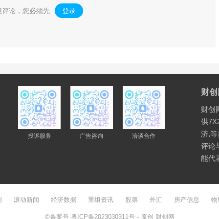
表评论，您必须先
登录
。
财创
财创
供7X
济,
投诉服务
广告咨询
洽谈合作
评论
能代
创
滚动新闻
经济数据
重组资讯
股票
外汇
房产信息
物
©备案号
粤ICP备2023030311号
- 原创
财创网