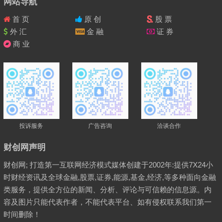
网站导航
首 页
原 创
股 票
外 汇
金 融
证 券
商 业
投诉服务
广告咨询
洽谈合作
财创网声明
财创网; 打造第一互联网经济模式媒体创建于2002年:提供7X24小
时财经资讯及全球金融,股票,证券,能源,基金,经济,等多种面向金融
类服务，提供全方位的新闻、分析、评论与可信赖的信息源。内
容及图片只能代表作者，不能代表平台、如有侵权联系我们第一
时间删除！