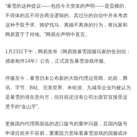
“暴雪的这种提议——包括今天突发的声明——是蛮横的、
不得体的且不符合商业逻辑的。其过分的自信中并未考虑
这种予取予求、骑驴找马、离婚不离身的行为，将玩家和
网易置于了何地。”网易在声明中直言。
1月23日下午，网易发布《网易致暴雪国服玩家的告别信：
感谢相伴14年》公告，正式宣告暴雪游戏停服。
停服至今，暴雪仍未公布新的大陆代理运营商。此前，腾
讯、字节、B站、完美世界、米哈游、九城等企业均被认为
是暴雪的潜在意向方，但目前还没有公司出面官宣接受这
烫手的“金山芋”。
更换国内代理商面临的进口版号的重申问题，且国内版号
申请目前并不容易，重重阻力意味着暴雪游戏的国服或许