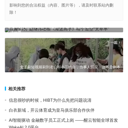
影响到您的合法权益（内容、图片等），请及时联系站内删
除！
豆瓣9.1分 赵继伟吐槽《灌篮高手》晴子造型“太草率”
上一篇
下一篇
女子刷短视频刷到老公和小三约会，当事人回应：这不是剧本
相关推荐
信息很吵的时候，HIBT为什么先把问题说清
白衣新域，开云体育成为皇马俱乐部合作伙伴
AI智能驱动 金融数字员工正式上岗 ——醒云智能全球首发
WakeAI 2.0平台