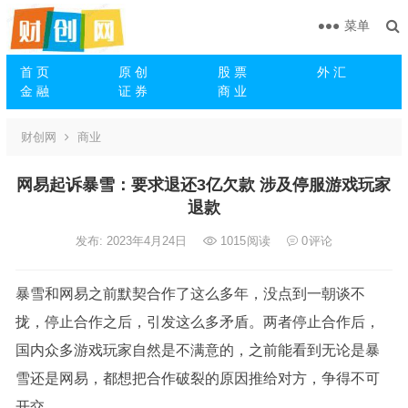
菜单
首 页
原 创
股 票
外 汇
金 融
证 券
商 业
财创网
商业
网易起诉暴雪：要求退还3亿欠款 涉及停服游戏玩家
退款
发布: 2023年4月24日
1015
阅读
0
评论
暴雪和网易之前默契合作了这么多年，没点到一朝谈不
拢，停止合作之后，引发这么多矛盾。两者停止合作后，
国内众多游戏玩家自然是不满意的，之前能看到无论是暴
雪还是网易，都想把合作破裂的原因推给对方，争得不可
开交。