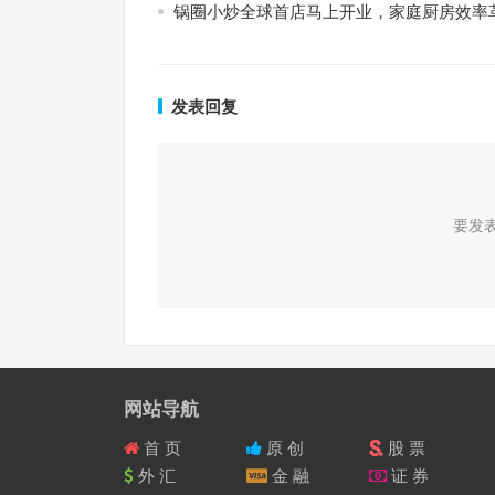
锅圈小炒全球首店马上开业，家庭厨房效率
发表回复
要发
网站导航
首 页
原 创
股 票
外 汇
金 融
证 券