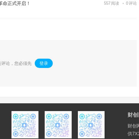
革命正式开启！
557
阅读
0
评论
表评论，您必须先
登录
。
财创
财创
供7X