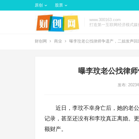
原创
股票
www.300163.com
打造第一互联网经济模式媒
财创网
商业
曝李玟老公找律师争遗产，二姐发声回
曝李玟老公找律师
发布: 202
近日，李玟不幸身亡后，她的老公
记录，甚至还没有和李玟真正离婚。
额财产。