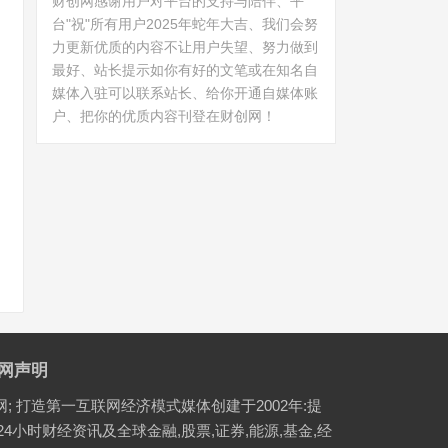
财创网感谢用户对平台的支持与陪伴、平
台"祝"所有用户2025年蛇年大吉、我们会努
力更新优质的内容不让用户失望、努力做到
最好、站长提示如你有好的文笔或在知名自
媒体入驻可以联系站长、给你开通自媒体账
户、把你的优质内容刊登在财创网！
网声明
网; 打造第一互联网经济模式媒体创建于2002年:提
24小时财经资讯及全球金融,股票,证券,能源,基金,经