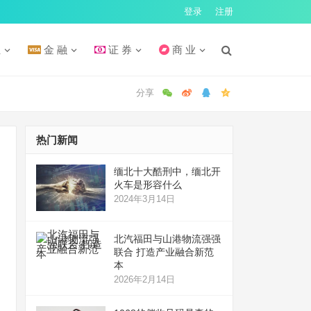
登录
注册
汇
金 融
证 券
商 业
热门新闻
缅北十大酷刑中，缅北开
火车是形容什么
2024年3月14日
北汽福田与山港物流强强
联合 打造产业融合新范
本
2026年2月14日