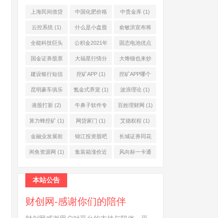
上海民间借贷
中国化肥价格
中贵金库
(1)
公司
(1)
网
(1)
云控系统
(1)
什么是小盘股
俞敏洪宣布将
(2)
退休
(1)
全能科技巨头
公积金2021年
固态电池优点
(1)
起不允许提取
(1)
国金证券股票
大福星行情分
大馋猫也来炒
(1)
(2)
析系统
(1)
股票
(1)
建设银行短信
挖矿APP
(1)
挖矿APP哪个
服务费
(1)
靠谱
(1)
昆明豪车俱乐
氪金式养宠
(1)
波浪理论
(1)
部
(1)
港股打新
(2)
牛鼻子软件专
百姓理财网
(1)
业版
(1)
算力蜂挖矿
(1)
网贷家门
(1)
艾德权程
(1)
金融业发展前
锦江投资股吧
长城证券同花
景
(1)
(1)
顺
(1)
闲鱼资源网
(1)
集装箱涨价近
风向标一卡通
10倍
(1)
(1)
本站公告
财创网-感谢你们的陪伴