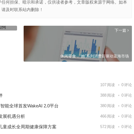
予任何担保、暗示和承诺，仅供读者参考，文章版权来源于网络。如本
，请及时联系站内删除！
下一篇
休闲零食，“她”系列消费新驱动蓝海市场
107
阅读
0
评论
伴
388
阅读
0
评论
能全球首发WakeAI 2.0平台
380
阅读
0
评论
发展机遇分析
466
阅读
0
评论
儿童成长全周期健康保障方案
572
阅读
0
评论