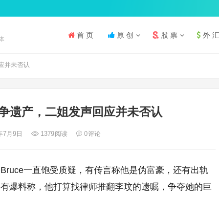
首 页
原 创
股 票
外 
体
应并未否认
争遗产，二姐发声回应并未否认
3年7月9日
1379
阅读
0
评论
Bruce一直饱受质疑，有传言称他是伪富豪，还有出轨
更有爆料称，他打算找律师推翻李玟的遗嘱，争夺她的巨