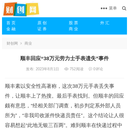
菜单
首 页
原 创
股 票
外 汇
金 融
证 券
商 业
财创网
商业
顺丰回应“38万元劳力士手表遗失”事件
发布: 2023年8月1日
752
阅读
0
评论
顺丰素以安全性高著称，这次38万元手表丢失事
件，让顺丰上了热搜。最后手表找到。但顺丰的回应
颇有意思，“经相关部门调查，初步判定系外部人员
所为”，“非我司收派件快递员责任”。这个结论让人很
容易想起“此地无银三百两”。难到顺丰在快递过程中