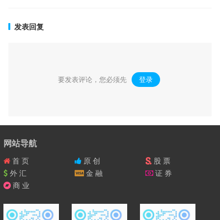
发表回复
要发表评论，您必须先
登录
。
网站导航
首 页
原 创
股 票
外 汇
金 融
证 券
商 业