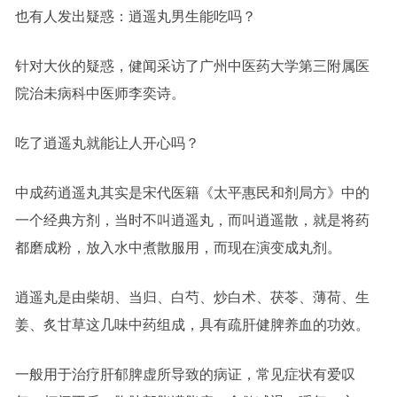
也有人发出疑惑：逍遥丸男生能吃吗？
针对大伙的疑惑，健闻采访了广州中医药大学第三附属医
院治未病科中医师李奕诗。
吃了逍遥丸就能让人开心吗？
中成药逍遥丸其实是宋代医籍《太平惠民和剂局方》中的
一个经典方剂，当时不叫逍遥丸，而叫逍遥散，就是将药
都磨成粉，放入水中煮散服用，而现在演变成丸剂。
逍遥丸是由柴胡、当归、白芍、炒白术、茯苓、薄荷、生
姜、炙甘草这几味中药组成，具有疏肝健脾养血的功效。
一般用于治疗肝郁脾虚所导致的病证，常见症状有爱叹