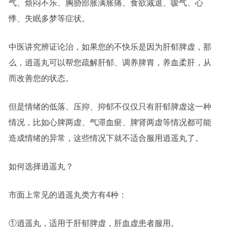
气、烦闷不乐、胸胁部胀满胀痛、食欲减退、嗳气、心
悸、失眠多梦等症状。
中医讲究辨证论治，如果您的不快乐是因为肝郁脾虚，那
么，逍遥丸可以帮您疏解肝郁、调养脾胃，养血柔肝，从
而改善您的状态。
但是情绪的低落、压抑、抑郁不仅仅只有肝郁脾虚这一种
情况，比如心脾两虚、气滞血瘀、脾肾两虚等情况都可能
造成情绪的异常，这些情况下就不适合服用逍遥丸了。
如何选择逍遥丸？
市面上常见的逍遥丸类方有4种：
①逍遥丸，适用于肝郁脾虚，肝血虚患者服用。