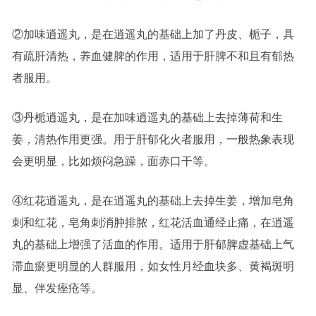
②加味逍遥丸，是在逍遥丸的基础上加了丹皮、栀子，具
有疏肝清热，养血健脾的作用，适用于肝脾不和且有郁热
者服用。
③丹栀逍遥丸，是在加味逍遥丸的基础上去掉薄荷和生
姜，清热作用更强。用于肝郁化火者服用，一般热象表现
会更明显，比如烦闷急躁，面赤口干等。
④红花逍遥丸，是在逍遥丸的基础上去掉生姜，增加皂角
刺和红花，皂角刺消肿排脓，红花活血通经止痛，在逍遥
丸的基础上增强了活血的作用。适用于肝郁脾虚基础上气
滞血瘀更明显的人群服用，如女性月经血块多、黄褐斑明
显、伴发痤疮等。