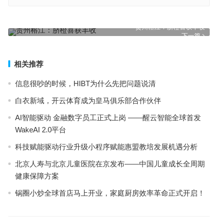
4岁男童按药店嘱咐服药后中毒！涉事药店：家长剂量没有控制好
上一篇
贵州榕江：脐橙喜获丰收
下一篇
相关推荐
信息很吵的时候，HIBT为什么先把问题说清
白衣新域，开云体育成为皇马俱乐部合作伙伴
AI智能驱动 金融数字员工正式上岗 ——醒云智能全球首发
WakeAI 2.0平台
科技赋能驱动行业升级小程序赋能惠盟教培发展机遇分析
北京人寿与北京儿童医院在京发布——中国儿童成长全周期
健康保障方案
锅圈小炒全球首店马上开业，家庭厨房效率革命正式开启！