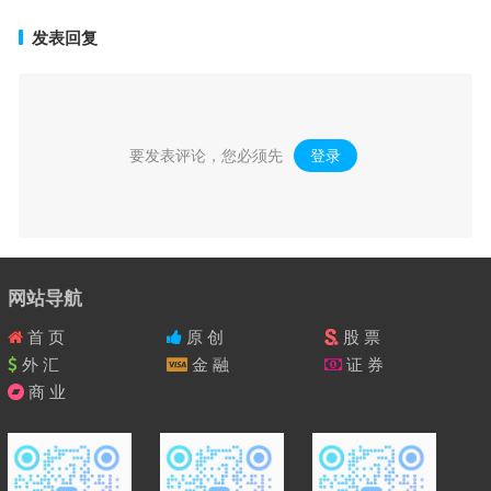
发表回复
要发表评论，您必须先
登录
。
网站导航
首 页
原 创
股 票
外 汇
金 融
证 券
商 业