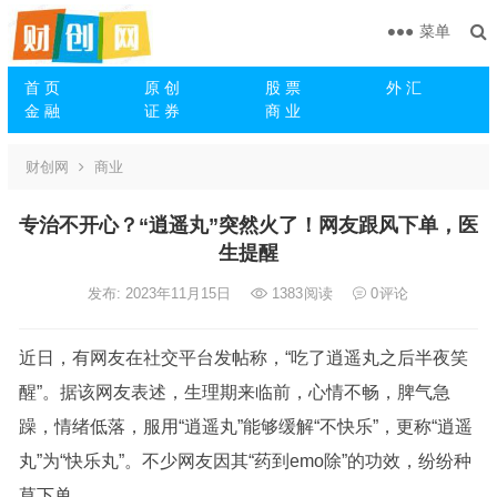
菜单
首 页
原 创
股 票
外 汇
金 融
证 券
商 业
财创网
商业
专治不开心？“逍遥丸”突然火了！网友跟风下单，医
生提醒
发布: 2023年11月15日
1383
阅读
0
评论
近日，有网友在社交平台发帖称，“吃了逍遥丸之后半夜笑
醒”。据该网友表述，生理期来临前，心情不畅，脾气急
躁，情绪低落，服用“逍遥丸”能够缓解“不快乐”，更称“逍遥
丸”为“快乐丸”。不少网友因其“药到emo除”的功效，纷纷种
草下单。