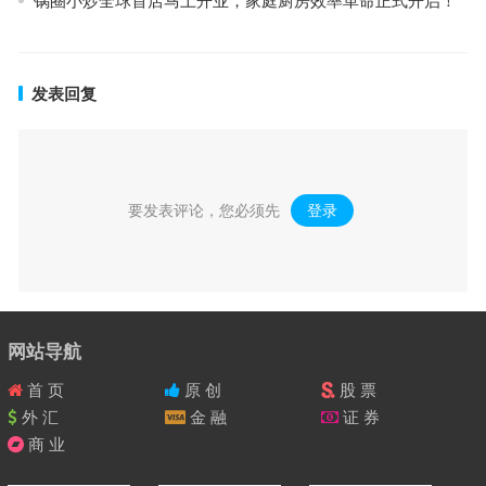
锅圈小炒全球首店马上开业，家庭厨房效率革命正式开启！
发表回复
要发表评论，您必须先
登录
。
网站导航
首 页
原 创
股 票
外 汇
金 融
证 券
商 业