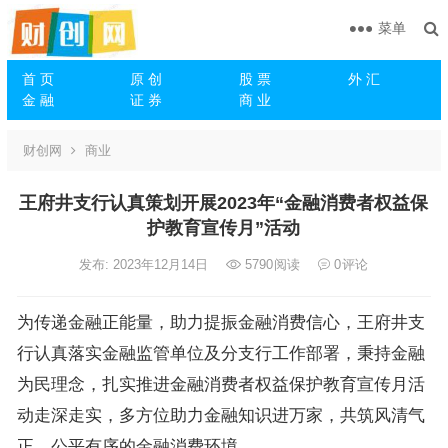
菜单
首 页
原 创
股 票
外 汇
金 融
证 券
商 业
财创网
商业
王府井支行认真策划开展2023年“金融消费者权益保
护教育宣传月”活动
发布: 2023年12月14日
5790
阅读
0
评论
为传递金融正能量，助力提振金融消费信心，王府井支
行认真落实金融监管单位及分支行工作部署，秉持金融
为民理念，扎实推进金融消费者权益保护教育宣传月活
动走深走实，多方位助力金融知识进万家，共筑风清气
正、公平有序的金融消费环境。