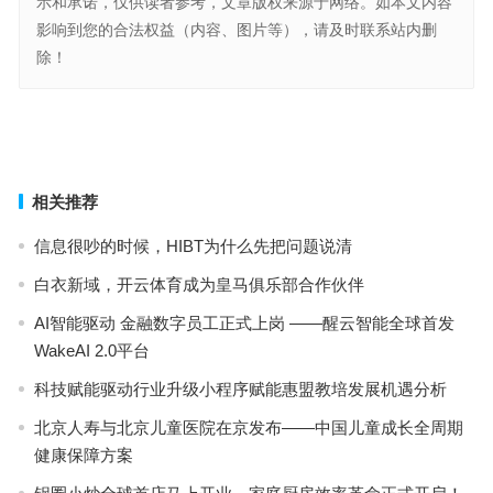
示和承诺，仅供读者参考，文章版权来源于网络。如本文内容
影响到您的合法权益（内容、图片等），请及时联系站内删
除！
企况网企业信息的全面掌握者
录制音频被另作商用是否侵权？全国首例“AI声音侵权案”审理
上一篇
下一篇
相关推荐
信息很吵的时候，HIBT为什么先把问题说清
白衣新域，开云体育成为皇马俱乐部合作伙伴
AI智能驱动 金融数字员工正式上岗 ——醒云智能全球首发
WakeAI 2.0平台
科技赋能驱动行业升级小程序赋能惠盟教培发展机遇分析
北京人寿与北京儿童医院在京发布——中国儿童成长全周期
健康保障方案