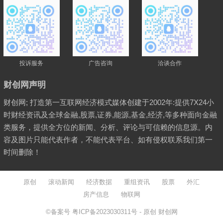
投诉服务
广告咨询
洽谈合作
财创网声明
财创网; 打造第一互联网经济模式媒体创建于2002年:提供7X24小
时财经资讯及全球金融,股票,证券,能源,基金,经济,等多种面向金融
类服务，提供全方位的新闻、分析、评论与可信赖的信息源。内
容及图片只能代表作者，不能代表平台、如有侵权联系我们第一
时间删除！
原创
滚动新闻
经济数据
重组资讯
股票
外汇
房产信息
物联网
©备案号
粤ICP备2023030311号
- 原创
财创网