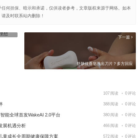
予任何担保、暗示和承诺，仅供读者参考，文章版权来源于网络。如本
，请及时联系站内删除！
、小鹏
下一篇
舒肤佳香皂洗出刀片？多方回应
107
阅读
0
评论
伴
388
阅读
0
评论
能全球首发WakeAI 2.0平台
380
阅读
0
评论
发展机遇分析
466
阅读
0
评论
儿童成长全周期健康保障方案
572
阅读
0
评论