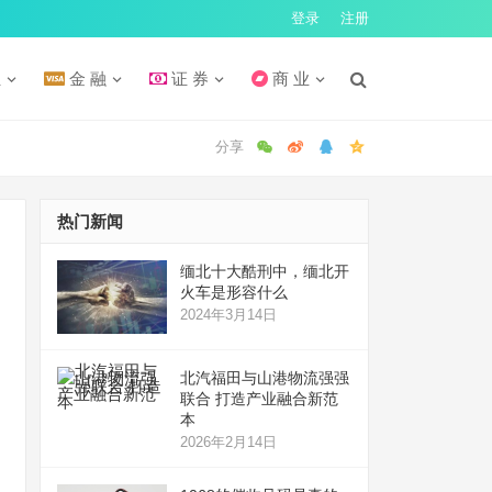
登录
注册
汇
金 融
证 券
商 业
热门新闻
缅北十大酷刑中，缅北开
火车是形容什么
2024年3月14日
北汽福田与山港物流强强
联合 打造产业融合新范
本
2026年2月14日