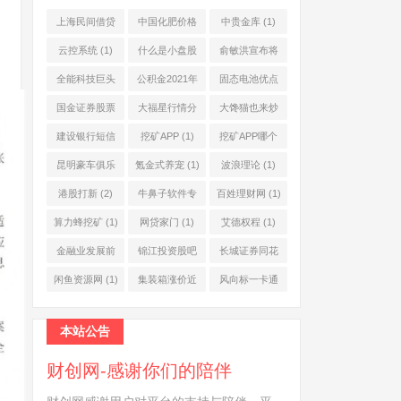
上海民间借贷
中国化肥价格
中贵金库
(1)
公司
(1)
网
(1)
云控系统
(1)
什么是小盘股
俞敏洪宣布将
(2)
退休
(1)
全能科技巨头
公积金2021年
固态电池优点
(1)
起不允许提取
(1)
国金证券股票
大福星行情分
大馋猫也来炒
(1)
(2)
析系统
(1)
股票
(1)
建设银行短信
挖矿APP
(1)
挖矿APP哪个
服务费
(1)
靠谱
(1)
昆明豪车俱乐
氪金式养宠
(1)
波浪理论
(1)
部
(1)
港股打新
(2)
牛鼻子软件专
百姓理财网
(1)
业版
(1)
算力蜂挖矿
(1)
网贷家门
(1)
艾德权程
(1)
金融业发展前
锦江投资股吧
长城证券同花
景
(1)
(1)
顺
(1)
闲鱼资源网
(1)
集装箱涨价近
风向标一卡通
10倍
(1)
(1)
本站公告
财创网-感谢你们的陪伴