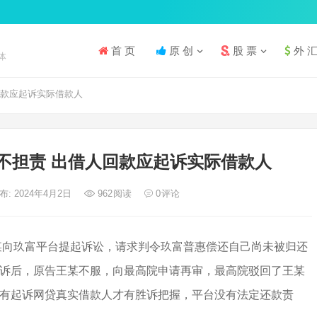
首 页
原 创
股 票
外 
体
回款应起诉实际借款人
不担责 出借人回款应起诉实际借款人
布: 2024年4月2日
962
阅读
0
评论
某向玖富平台提起诉讼，请求判令玖富普惠偿还自己尚未被归还
诉后，原告王某不服，向最高院申请再审，最高院驳回了王某
有起诉网贷真实借款人才有胜诉把握，平台没有法定还款责